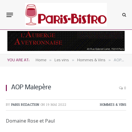
»
»
»
YOU ARE AT:
Home
Les vins
Hommes & Vins
AOP Malepère
AOP Malepère
0
BY
PARIS REDACTION
ON
19 MAI 2022
HOMMES & VINS
Domaine Rose et Paul