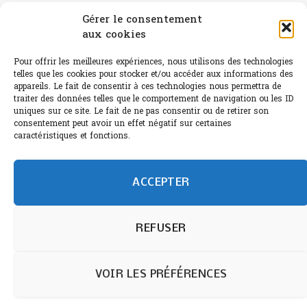
Canicule : A quand le CHR à « l’heure espagnole » ?
Gérer le consentement
aux cookies
Le Bouchon
Pour offrir les meilleures expériences, nous utilisons des technologies
Sélection de rosés 2026
telles que les cookies pour stocker et/ou accéder aux informations des
appareils. Le fait de consentir à ces technologies nous permettra de
traiter des données telles que le comportement de navigation ou les ID
uniques sur ce site. Le fait de ne pas consentir ou de retirer son
consentement peut avoir un effet négatif sur certaines
L'abus d'alcool est dangereux pour la santé.
caractéristiques et fonctions.
Sachez consommer avec modération.
©paris-bistro 2026 Paris-bistro.com est une publication 100%
humain et 0% IA de Paris Bistro Editions - SARL de Presse -
ACCEPTER
mail: contact@paris-bistro.com
Informations légales et
RGPD
Annoncer sur Paris-bistro
REFUSER
VOIR LES PRÉFÉRENCES