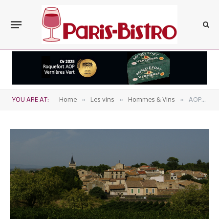
»
»
»
YOU ARE AT:
Home
Les vins
Hommes & Vins
AOP Languedoc-Pézenas