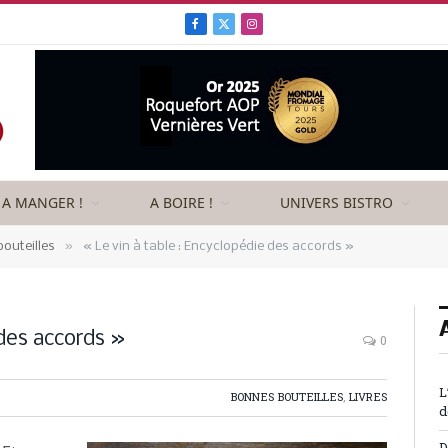
Facebook
X
Instagram
(Twitter)
A MANGER !
A BOIRE !
UNIVERS BISTRO
»
outeilles
« Le vin à table : Encyclopédie des accords »
 des accords »
0
L
BONNES BOUTEILLES
,
LIVRES
d