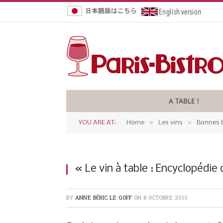
A TABLE !
»
»
YOU ARE AT:
Home
Les vins
Bonnes b
« Le vin à table : Encyclopédie
BY
ANNE BÉRIC LE GOFF
ON
8 OCTOBRE 2013