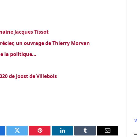
aine Jacques Tissot
apprécier, un ouvrage de Thierry Morvan
de la politique…
020 de Joost de Villebois
V
cebook
Twitter
Pinterest
LinkedIn
Tumblr
Email