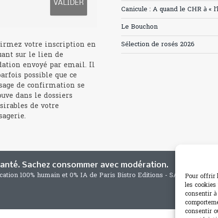
Canicule : A quand le CHR à « l
Le Bouchon
irmez votre inscription en
Sélection de rosés 2026
uant sur le lien de
dation envoyé par email. Il
parfois possible que ce
age de confirmation se
ouve dans le dossiers
sirables de votre
agerie.
 santé. Sachez consommer avec modération.
ication 100% humain et 0% IA de Paris Bistro Editions - SARL de Press
Pour offrir
les cookies
consentir à
comportemen
consentir o