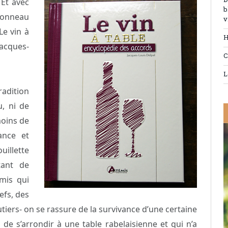
D
 Et avec
b
geonneau
v
Le vin à
H
acques-
C
L
radition
u, ni de
moins de
ance et
uillette
tant de
amis qui
efs, des
utiers- on se rassure de la survivance d’une certaine
de s’arrondir à une table rabelaisienne et qui n’a