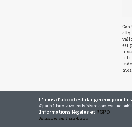
Conf
cliq
vali
est 
mess
retr
indé
mess
L'abus d'alcool est dangereux pour la
©paris-bistro 2026 Paris-bistro.com est une publ
Informations légales et
RGPD
Annoncer sur Paris-bistro