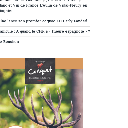
omaine de la Ville Rouge, Crozes Hermitage
lanc et Vin de France L’Aulin de Vidal-Fleury en
iognier
ine lance son premier cognac XO Early Landed
anicule : A quand le CHR à « l’heure espagnole » ?
e Bouchon