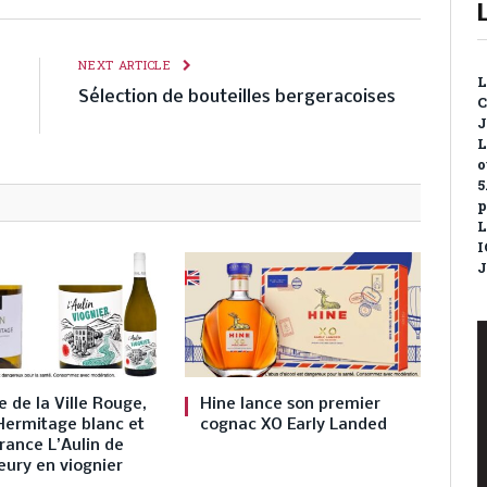
E
NEXT ARTICLE
L
s
Sélection de bouteilles bergeracoises
C
…
J
L
o
5
p
L
I
J
 de la Ville Rouge,
Hine lance son premier
Hermitage blanc et
cognac XO Early Landed
rance L’Aulin de
eury en viognier