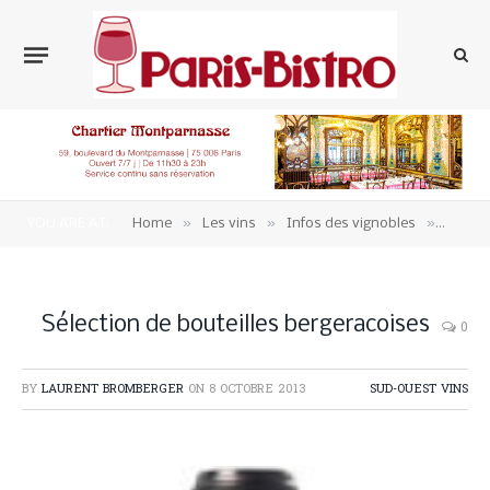
»
»
»
YOU ARE AT:
Home
Les vins
Infos des vignobles
sud-ou
Sélection de bouteilles bergeracoises
0
BY
LAURENT BROMBERGER
ON
8 OCTOBRE 2013
SUD-OUEST VINS