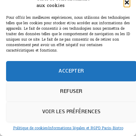
aux cookies
Pour offrir les meilleures expériences, nous utilisons des technologies
telles que les cookies pour stocker et/ou accéder aux informations des
appareils. Le fait de consentir à ces technologies nous permettra de
traiter des données telles que le comportement de navigation ou les ID
Recevoir la lettre de Paris-Bistro
uniques sur ce site. Le fait de ne pas consentir ou de retirer son
consentement peut avoir un effet négatif sur certaines
caractéristiques et fonctions.
ACCEPTER
REFUSER
Confirmez votre inscription en cliquant sur le lien de
validation envoyé par email. Il est parfois possible que
ce message de confirmation se retrouve dans le
VOIR LES PRÉFÉRENCES
dossiers indésirables de votre messagerie.
Politique de cookies
Informations légales et RGPD Paris-Bistro