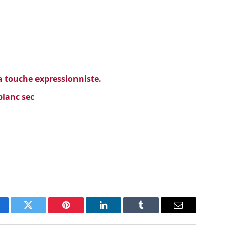
la touche expressionniste.
blanc sec
cebook
Twitter
Pinterest
LinkedIn
Tumblr
Email