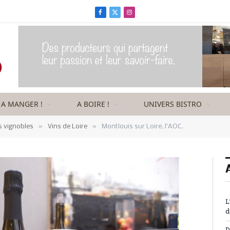
Facebook
X
Instagram
(Twitter)
A MANGER !
A BOIRE !
UNIVERS BISTRO
»
»
s vignobles
Vins de Loire
Montlouis sur Loire, l’AOC.
L
d