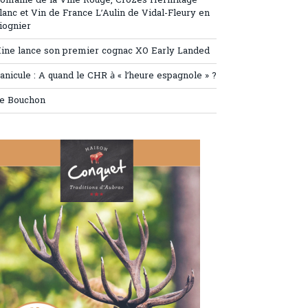
omaine de la Ville Rouge, Crozes Hermitage
lanc et Vin de France L’Aulin de Vidal-Fleury en
iognier
ine lance son premier cognac XO Early Landed
anicule : A quand le CHR à « l’heure espagnole » ?
e Bouchon