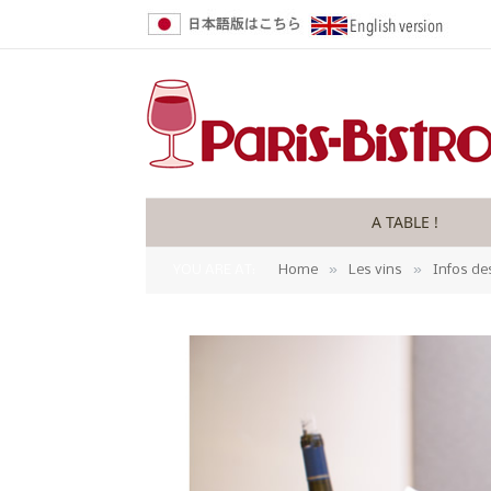
A TABLE !
»
»
YOU ARE AT:
Home
Les vins
Infos de