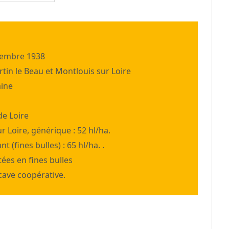
écembre 1938
tin le Beau et Montlouis sur Loire
aine
de Loire
 Loire, générique : 52 hl/ha.
t (fines bulles) : 65 hl/ha. .
tées en fines bulles
cave coopérative.