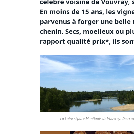
célèbre voisine de Vouvray, si
En moins de 15 ans, les vign
parvenus à forger une belle 
chenin. Secs, moelleux ou pl
rapport qualité prix*, ils so
La Loire sépare Montlouis de Vouvray. Deux v