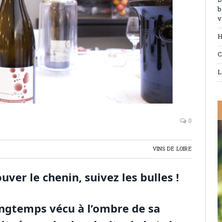
D
b
v
H
C
L
0
VINS DE LOIRE
uver le chenin, suivez les bulles !
ongtemps vécu à l’ombre de sa