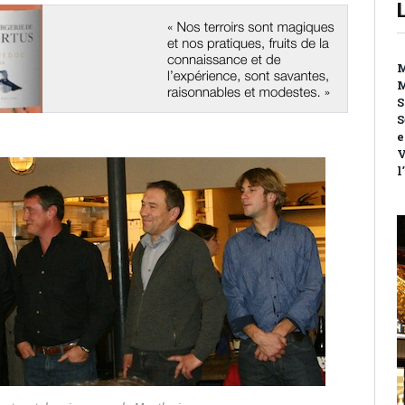
M
M
S
S
e
V
l