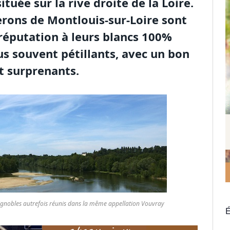
tuée sur la rive droite de la Loire.
erons de Montlouis-sur-Loire sont
réputation à leurs blancs 100%
us souvent pétillants, avec un bon
nt surprenants.
ignobles autrefois réunis dans la même appellation Vouvray
É