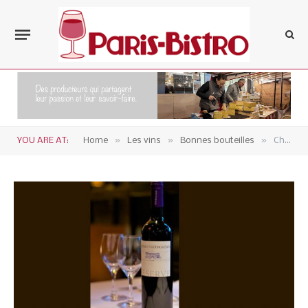
»
»
»
YOU ARE AT:
Home
Les vins
Bonnes bouteilles
Château de Gourgazaud – Réserve Minervois La Livinière 2015