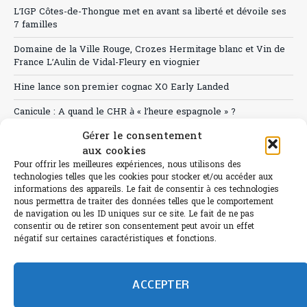
L’IGP Côtes-de-Thongue met en avant sa liberté et dévoile ses
7 familles
Domaine de la Ville Rouge, Crozes Hermitage blanc et Vin de
France L’Aulin de Vidal-Fleury en viognier
Hine lance son premier cognac XO Early Landed
Canicule : A quand le CHR à « l’heure espagnole » ?
Gérer le consentement
Le Bouchon
aux cookies
Sélection de rosés 2026
Pour offrir les meilleures expériences, nous utilisons des
technologies telles que les cookies pour stocker et/ou accéder aux
informations des appareils. Le fait de consentir à ces technologies
nous permettra de traiter des données telles que le comportement
de navigation ou les ID uniques sur ce site. Le fait de ne pas
consentir ou de retirer son consentement peut avoir un effet
L'abus d'alcool est dangereux pour la santé.
négatif sur certaines caractéristiques et fonctions.
Sachez consommer avec modération.
©paris-bistro 2026 Paris-bistro.com est une publication 100%
humain et 0% IA de Paris Bistro Editions - SARL de Presse -
ACCEPTER
mail: contact@paris-bistro.com
Informations légales et
RGPD