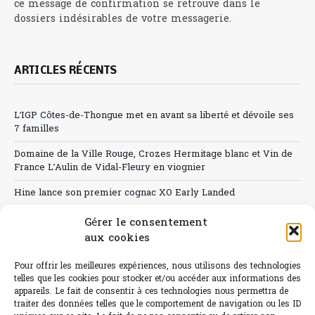
ce message de confirmation se retrouve dans le
dossiers indésirables de votre messagerie.
ARTICLES RÉCENTS
L’IGP Côtes-de-Thongue met en avant sa liberté et dévoile ses
7 familles
Domaine de la Ville Rouge, Crozes Hermitage blanc et Vin de
France L’Aulin de Vidal-Fleury en viognier
Hine lance son premier cognac XO Early Landed
Canicule : A quand le CHR à « l’heure espagnole » ?
Gérer le consentement
aux cookies
Le Bouchon
Pour offrir les meilleures expériences, nous utilisons des technologies
Sélection de rosés 2026
telles que les cookies pour stocker et/ou accéder aux informations des
appareils. Le fait de consentir à ces technologies nous permettra de
traiter des données telles que le comportement de navigation ou les ID