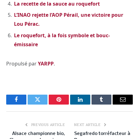
La recette de la sauce au roquefort
L’INAO rejette l’AOP Pérail, une victoire pour
Lou Pérac.
Le roquefort, à la fois symbole et bouc-
émissaire
Propulsé par
YARPP
.
Facebook
Twitter
Pinterest
LinkedIn
Tumblr
Email
PREVIOUS ARTICLE
NEXT ARTICLE
Alsace championne bio,
Segafredo torréfacteur à