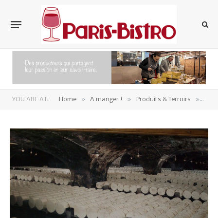
»
»
»
YOU ARE AT:
Home
A manger !
Produits & Terroirs
Fro