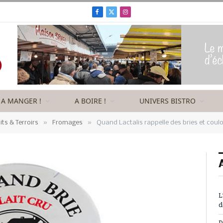
Facebook
X
Instagram
(Twitter)
A MANGER !
A BOIRE !
UNIVERS BISTRO
»
»
its & Terroirs
Fromages
Quand Lactalis rappelle des bries et cou
L
d