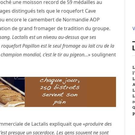
croché une moisson record de 59 médailles au
ges distingués tels que le roquefort Cave
r ou encore le camembert de Normandie AOP
ation de grand fromager de tradition du groupe.
V
ang. Lactalis est un niveau au-dessus que ses
roquefort Papillon est le seul fromage au lait cru de la
champion mondial, c’est le tir au pigeon…
» soulignent
L
l
L
A
L
L
r
Q
p
erciale de Lactalis expliquait que «
produire des
 c’est presque un sacerdoce. Les gens souvent ne sont