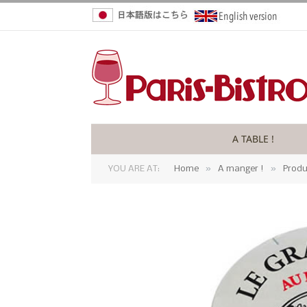
A TABLE !
»
»
YOU ARE AT:
Home
A manger !
Produ