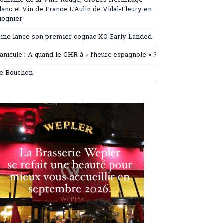
omaine de la Ville Rouge, Crozes Hermitage
lanc et Vin de France L’Aulin de Vidal-Fleury en
iognier
ine lance son premier cognac XO Early Landed
anicule : A quand le CHR à « l’heure espagnole » ?
e Bouchon