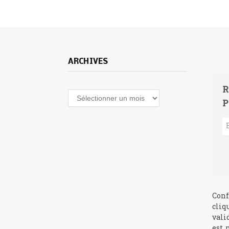
ARCHIVES
R
Archives
P
Conf
cliq
vali
est 