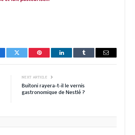
cebook
Twitter
Pinterest
LinkedIn
Tumblr
Email
E
NEXT ARTICLE
:
Buitoni rayera-t-il le vernis
s
gastronomique de Nestlé ?
.