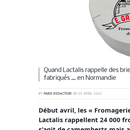
Quand Lactalis rappelle des bri
fabriqués … en Normandie
BY
PARIS REDACTION
ON
29 AVRIL 2022
Début avril, les « Fromager
Lactalis rappellent 24 000 fr
s’agit de camemberts mais au