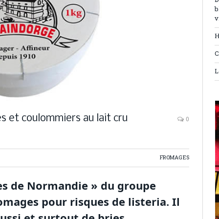
D
b
v
H
C
L
es et coulommiers au lait cru
0
FROMAGES
ies de Normandie » du groupe
omages pour risques de listeria. Il
ssi et surtout de bries