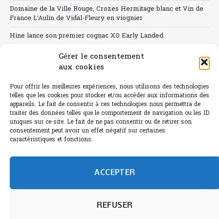
Domaine de la Ville Rouge, Crozes Hermitage blanc et Vin de
France L’Aulin de Vidal-Fleury en viognier
Hine lance son premier cognac XO Early Landed
Canicule : A quand le CHR à « l’heure espagnole » ?
Gérer le consentement
aux cookies
Le Bouchon
Pour offrir les meilleures expériences, nous utilisons des technologies
Sélection de rosés 2026
telles que les cookies pour stocker et/ou accéder aux informations des
appareils. Le fait de consentir à ces technologies nous permettra de
traiter des données telles que le comportement de navigation ou les ID
uniques sur ce site. Le fait de ne pas consentir ou de retirer son
consentement peut avoir un effet négatif sur certaines
L'abus d'alcool est dangereux pour la santé.
caractéristiques et fonctions.
Sachez consommer avec modération.
©paris-bistro 2026 Paris-bistro.com est une publication 100%
humain et 0% IA de Paris Bistro Editions - SARL de Presse -
ACCEPTER
mail: contact@paris-bistro.com
Informations légales et
RGPD
Annoncer sur Paris-bistro
REFUSER