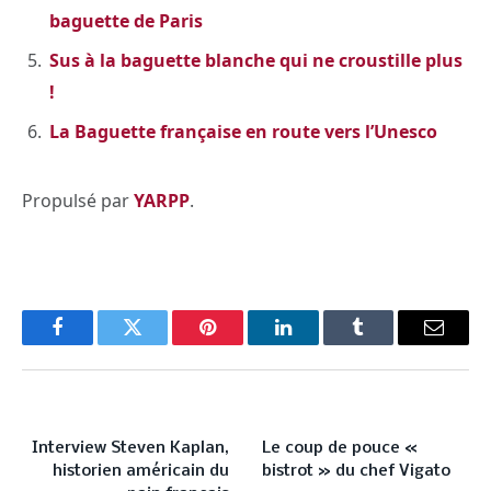
baguette de Paris
Sus à la baguette blanche qui ne croustille plus
!
La Baguette française en route vers l’Unesco
Propulsé par
YARPP
.
Facebook
Twitter
Pinterest
LinkedIn
Tumblr
Email
PREVIOUS ARTICLE
NEXT ARTICLE
Interview Steven Kaplan,
Le coup de pouce «
historien américain du
bistrot » du chef Vigato