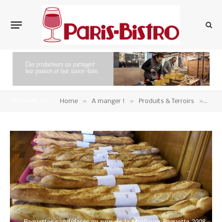
»
»
»
YOU ARE AT:
Home
A manger !
Produits & Terroirs
Ile-