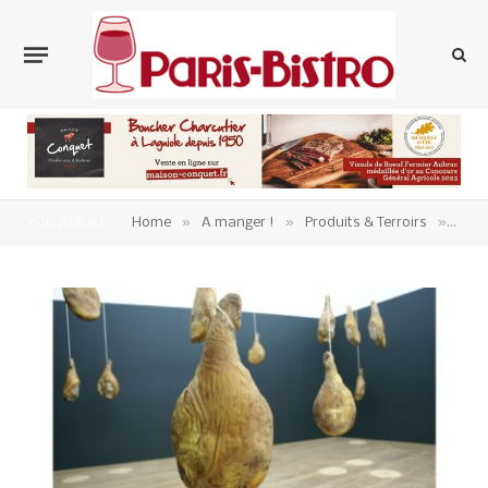
»
»
»
YOU ARE AT:
Home
A manger !
Produits & Terroirs
Char