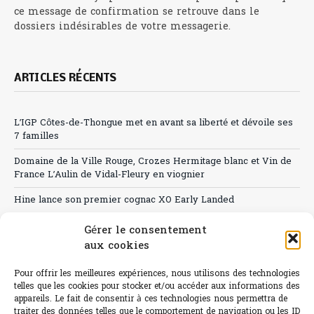
ce message de confirmation se retrouve dans le
dossiers indésirables de votre messagerie.
ARTICLES RÉCENTS
L’IGP Côtes-de-Thongue met en avant sa liberté et dévoile ses
7 familles
Domaine de la Ville Rouge, Crozes Hermitage blanc et Vin de
France L’Aulin de Vidal-Fleury en viognier
Hine lance son premier cognac XO Early Landed
Canicule : A quand le CHR à « l’heure espagnole » ?
Gérer le consentement
aux cookies
Le Bouchon
Pour offrir les meilleures expériences, nous utilisons des technologies
Sélection de rosés 2026
telles que les cookies pour stocker et/ou accéder aux informations des
appareils. Le fait de consentir à ces technologies nous permettra de
traiter des données telles que le comportement de navigation ou les ID