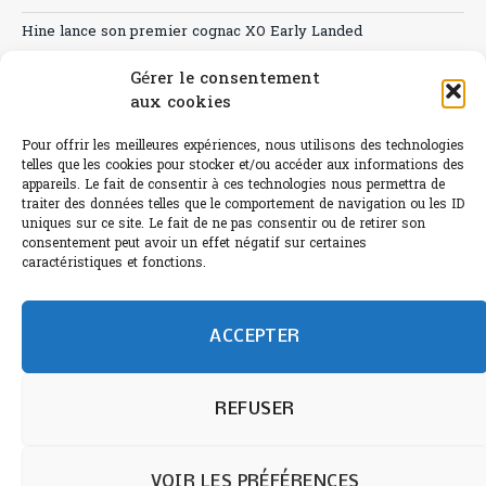
Hine lance son premier cognac XO Early Landed
Canicule : A quand le CHR à « l’heure espagnole » ?
Gérer le consentement
aux cookies
Le Bouchon
Pour offrir les meilleures expériences, nous utilisons des technologies
Sélection de rosés 2026
telles que les cookies pour stocker et/ou accéder aux informations des
appareils. Le fait de consentir à ces technologies nous permettra de
traiter des données telles que le comportement de navigation ou les ID
uniques sur ce site. Le fait de ne pas consentir ou de retirer son
consentement peut avoir un effet négatif sur certaines
L'abus d'alcool est dangereux pour la santé.
caractéristiques et fonctions.
Sachez consommer avec modération.
©paris-bistro 2026 Paris-bistro.com est une publication 100%
humain et 0% IA de Paris Bistro Editions - SARL de Presse -
ACCEPTER
mail: contact@paris-bistro.com
Informations légales et
RGPD
Annoncer sur Paris-bistro
REFUSER
VOIR LES PRÉFÉRENCES