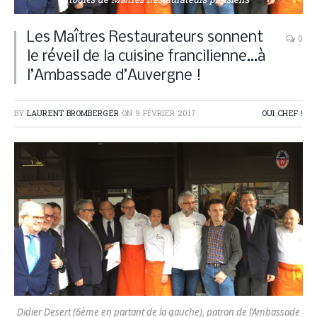
entourés de Maîtres Restaurateurs parisiens
Les Maîtres Restaurateurs sonnent
0
le réveil de la cuisine francilienne…à
l’Ambassade d’Auvergne !
BY
LAURENT BROMBERGER
ON
9 FÉVRIER 2017
OUI CHEF !
Didier Desert (6ème en partant de la gauche), patron de l’Ambassade