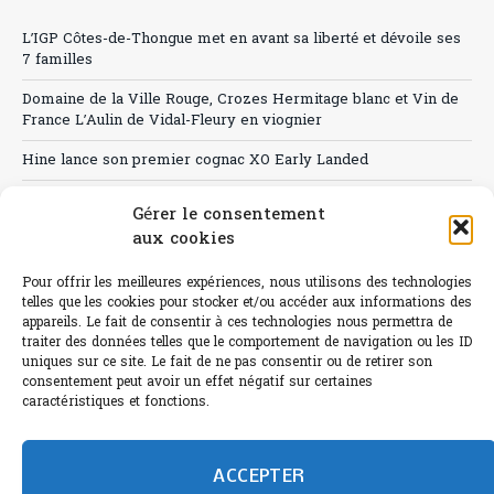
L’IGP Côtes-de-Thongue met en avant sa liberté et dévoile ses
7 familles
Domaine de la Ville Rouge, Crozes Hermitage blanc et Vin de
France L’Aulin de Vidal-Fleury en viognier
Hine lance son premier cognac XO Early Landed
Canicule : A quand le CHR à « l’heure espagnole » ?
Gérer le consentement
aux cookies
Le Bouchon
Sélection de rosés 2026
Pour offrir les meilleures expériences, nous utilisons des technologies
telles que les cookies pour stocker et/ou accéder aux informations des
appareils. Le fait de consentir à ces technologies nous permettra de
traiter des données telles que le comportement de navigation ou les ID
uniques sur ce site. Le fait de ne pas consentir ou de retirer son
consentement peut avoir un effet négatif sur certaines
L'abus d'alcool est dangereux pour la santé.
caractéristiques et fonctions.
Sachez consommer avec modération.
©paris-bistro 2026 Paris-bistro.com est une publication 100%
humain et 0% IA de Paris Bistro Editions - SARL de Presse -
ACCEPTER
mail: contact@paris-bistro.com