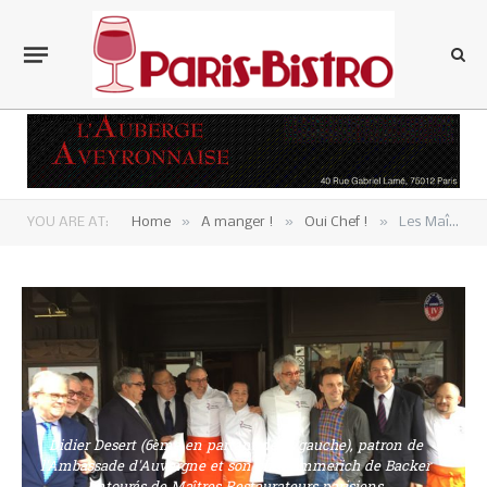
»
»
»
YOU ARE AT:
Home
A manger !
Oui Chef !
Les Maîtres Restaurateurs sonnent le réveil de la cuisine francilienne…à l’Ambassade d’Auvergne !
Didier Desert (6ème en partant de la gauche), patron de
l'Ambassade d'Auvergne et son chef Emmerich de Backer