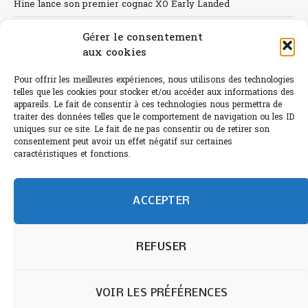
Hine lance son premier cognac XO Early Landed
Canicule : A quand le CHR à « l’heure espagnole » ?
Gérer le consentement
aux cookies
Le Bouchon
Sélection de rosés 2026
Pour offrir les meilleures expériences, nous utilisons des technologies
telles que les cookies pour stocker et/ou accéder aux informations des
appareils. Le fait de consentir à ces technologies nous permettra de
traiter des données telles que le comportement de navigation ou les ID
uniques sur ce site. Le fait de ne pas consentir ou de retirer son
consentement peut avoir un effet négatif sur certaines
L'abus d'alcool est dangereux pour la santé.
caractéristiques et fonctions.
Sachez consommer avec modération.
©paris-bistro 2026 Paris-bistro.com est une publication 100%
humain et 0% IA de Paris Bistro Editions - SARL de Presse -
ACCEPTER
mail: contact@paris-bistro.com
Informations légales et
RGPD
Annoncer sur Paris-bistro
REFUSER
VOIR LES PRÉFÉRENCES