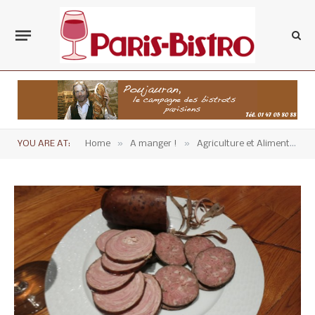
»
»
YOU ARE AT:
Home
A manger !
Agriculture et Alimentation