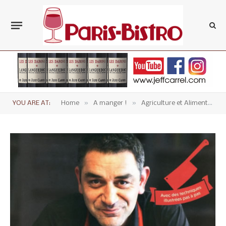
»
»
YOU ARE AT:
Home
A manger !
Agriculture et Alimentation