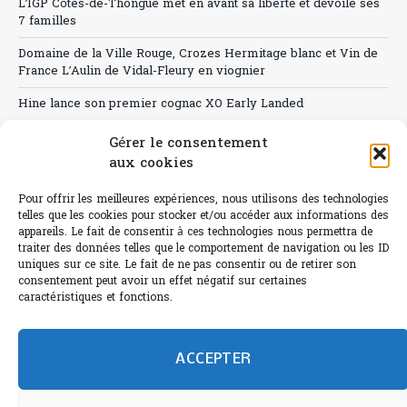
L’IGP Côtes-de-Thongue met en avant sa liberté et dévoile ses
7 familles
Domaine de la Ville Rouge, Crozes Hermitage blanc et Vin de
France L’Aulin de Vidal-Fleury en viognier
Hine lance son premier cognac XO Early Landed
Canicule : A quand le CHR à « l’heure espagnole » ?
Gérer le consentement
aux cookies
Le Bouchon
Pour offrir les meilleures expériences, nous utilisons des technologies
Sélection de rosés 2026
telles que les cookies pour stocker et/ou accéder aux informations des
appareils. Le fait de consentir à ces technologies nous permettra de
traiter des données telles que le comportement de navigation ou les ID
uniques sur ce site. Le fait de ne pas consentir ou de retirer son
consentement peut avoir un effet négatif sur certaines
L'abus d'alcool est dangereux pour la santé.
caractéristiques et fonctions.
Sachez consommer avec modération.
©paris-bistro 2026 Paris-bistro.com est une publication 100%
humain et 0% IA de Paris Bistro Editions - SARL de Presse -
ACCEPTER
mail: contact@paris-bistro.com
Informations légales et
RGPD