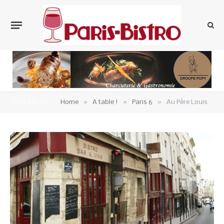
»
»
»
YOU ARE AT:
Home
A table !
Paris 6
Au Père Louis