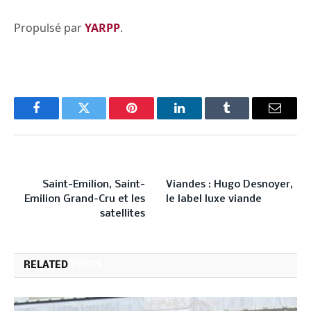
Propulsé par
YARPP
.
Facebook
Twitter
Pinterest
LinkedIn
Tumblr
Email
PREVIOUS ARTICLE
NEXT ARTICLE
Saint-Emilion, Saint-
Viandes : Hugo Desnoyer,
Emilion Grand-Cru et les
le label luxe viande
satellites
RELATED
POSTS