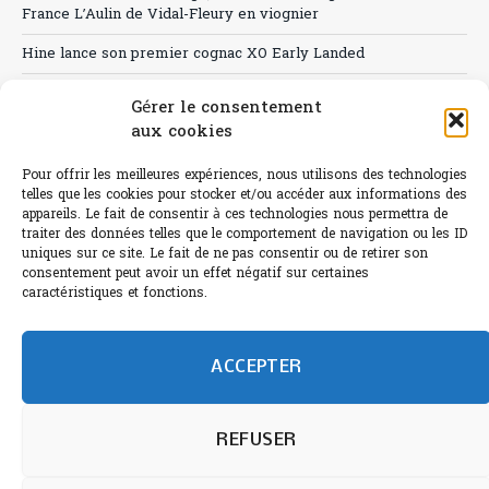
France L’Aulin de Vidal-Fleury en viognier
Hine lance son premier cognac XO Early Landed
Canicule : A quand le CHR à « l’heure espagnole » ?
Gérer le consentement
aux cookies
Le Bouchon
Sélection de rosés 2026
Pour offrir les meilleures expériences, nous utilisons des technologies
telles que les cookies pour stocker et/ou accéder aux informations des
appareils. Le fait de consentir à ces technologies nous permettra de
traiter des données telles que le comportement de navigation ou les ID
uniques sur ce site. Le fait de ne pas consentir ou de retirer son
consentement peut avoir un effet négatif sur certaines
L'abus d'alcool est dangereux pour la santé.
caractéristiques et fonctions.
Sachez consommer avec modération.
©paris-bistro 2026 Paris-bistro.com est une publication 100%
humain et 0% IA de Paris Bistro Editions - SARL de Presse -
ACCEPTER
mail: contact@paris-bistro.com
Informations légales et
RGPD
Annoncer sur Paris-bistro
REFUSER