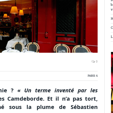
D
b
v
H
C
L
0
PARIS 6
omie ?
« Un terme inventé par les
es Camdeborde. Et il n’a pas tort,
né sous la plume de Sébastien