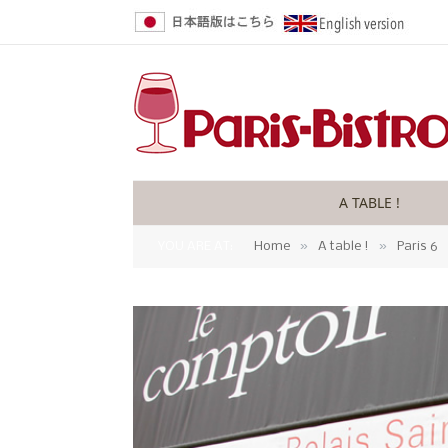
A TABLE !
»
»
YOU ARE AT:
Home
A table !
Paris 6