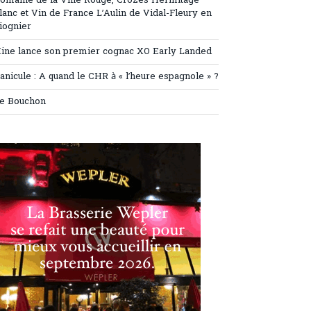
omaine de la Ville Rouge, Crozes Hermitage
lanc et Vin de France L’Aulin de Vidal-Fleury en
iognier
ine lance son premier cognac XO Early Landed
anicule : A quand le CHR à « l’heure espagnole » ?
e Bouchon