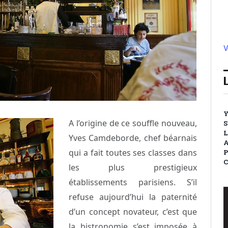
V
Y
A l’origine de ce souffle nouveau,
S
L
Yves Camdeborde, chef béarnais
A
qui a fait toutes ses classes dans
P
C
les plus prestigieux
établissements parisiens. S’il
refuse aujourd’hui la paternité
d’un concept novateur, c’est que
la bistronomie s’est imposée à