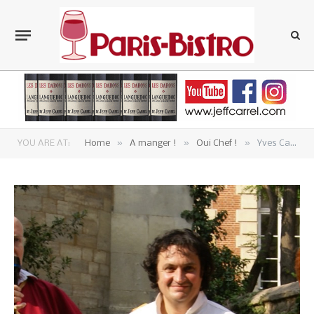
»
»
»
YOU ARE AT:
Home
A manger !
Oui Chef !
Yves Camdeborde, un Béarnais à Paris