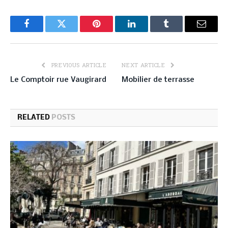
Facebook
Twitter
Pinterest
LinkedIn
Tumblr
Email
PREVIOUS ARTICLE
NEXT ARTICLE
Le Comptoir rue Vaugirard
Mobilier de terrasse
RELATED
POSTS