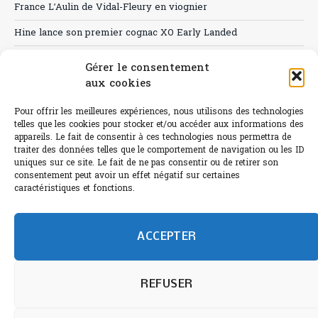
France L’Aulin de Vidal-Fleury en viognier
Hine lance son premier cognac XO Early Landed
Canicule : A quand le CHR à « l’heure espagnole » ?
Gérer le consentement
aux cookies
Le Bouchon
Sélection de rosés 2026
Pour offrir les meilleures expériences, nous utilisons des technologies
telles que les cookies pour stocker et/ou accéder aux informations des
appareils. Le fait de consentir à ces technologies nous permettra de
traiter des données telles que le comportement de navigation ou les ID
uniques sur ce site. Le fait de ne pas consentir ou de retirer son
consentement peut avoir un effet négatif sur certaines
L'abus d'alcool est dangereux pour la santé.
caractéristiques et fonctions.
Sachez consommer avec modération.
©paris-bistro 2026 Paris-bistro.com est une publication 100%
humain et 0% IA de Paris Bistro Editions - SARL de Presse -
ACCEPTER
mail: contact@paris-bistro.com
Informations légales et
RGPD
Annoncer sur Paris-bistro
REFUSER