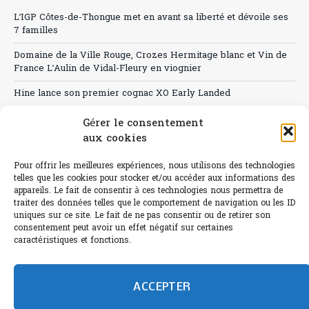
L’IGP Côtes-de-Thongue met en avant sa liberté et dévoile ses
7 familles
Domaine de la Ville Rouge, Crozes Hermitage blanc et Vin de
France L’Aulin de Vidal-Fleury en viognier
Hine lance son premier cognac XO Early Landed
Canicule : A quand le CHR à « l’heure espagnole » ?
Gérer le consentement
aux cookies
Le Bouchon
Pour offrir les meilleures expériences, nous utilisons des technologies
Sélection de rosés 2026
telles que les cookies pour stocker et/ou accéder aux informations des
appareils. Le fait de consentir à ces technologies nous permettra de
traiter des données telles que le comportement de navigation ou les ID
uniques sur ce site. Le fait de ne pas consentir ou de retirer son
consentement peut avoir un effet négatif sur certaines
L'abus d'alcool est dangereux pour la santé.
caractéristiques et fonctions.
Sachez consommer avec modération.
©paris-bistro 2026 Paris-bistro.com est une publication 100%
humain et 0% IA de Paris Bistro Editions - SARL de Presse -
ACCEPTER
mail: contact@paris-bistro.com