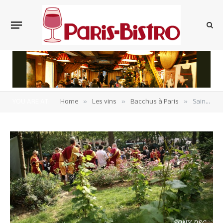
»
»
»
YOU ARE AT:
Home
Les vins
Bacchus à Paris
Saint-Juliénas-des-Prés