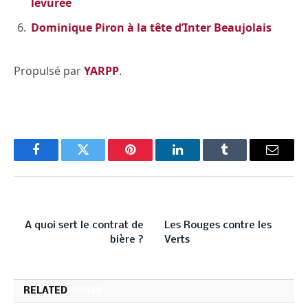
levurée
Dominique Piron à la tête d’Inter Beaujolais
Propulsé par
YARPP
.
Facebook
Twitter
Pinterest
LinkedIn
Tumblr
Email
PREVIOUS ARTICLE
NEXT ARTICLE
A quoi sert le contrat de
Les Rouges contre les
bière ?
Verts
RELATED
POSTS