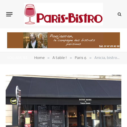
»
»
»
YOU ARE AT:
Home
A table !
Paris 6
Anicia, bistrot nature Velay