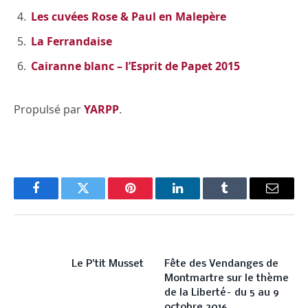
Les cuvées Rose & Paul en Malepère
La Ferrandaise
Cairanne blanc – l’Esprit de Papet 2015
Propulsé par
YARPP
.
Facebook
Twitter
Pinterest
LinkedIn
Tumblr
Email
PREVIOUS ARTICLE
NEXT ARTICLE
Le P’tit Musset
Fête des Vendanges de
Montmartre sur le thème
de la Liberté– du 5 au 9
octobre 2016