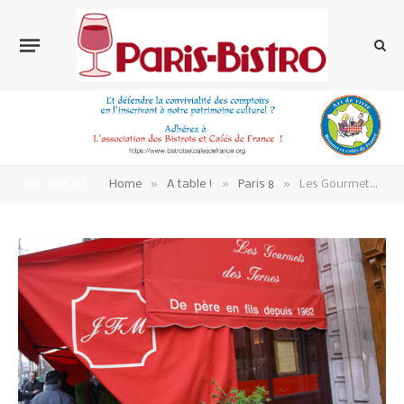
»
»
»
YOU ARE AT:
Home
A table !
Paris 8
Les Gourmets des Ternes font la fête à Narcisse