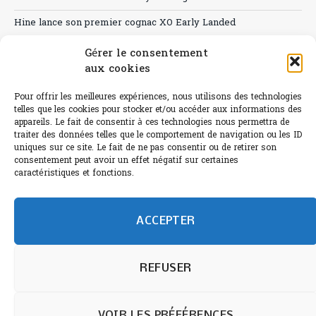
Hine lance son premier cognac XO Early Landed
Canicule : A quand le CHR à « l’heure espagnole » ?
Gérer le consentement
aux cookies
Le Bouchon
Pour offrir les meilleures expériences, nous utilisons des technologies
Sélection de rosés 2026
telles que les cookies pour stocker et/ou accéder aux informations des
appareils. Le fait de consentir à ces technologies nous permettra de
traiter des données telles que le comportement de navigation ou les ID
uniques sur ce site. Le fait de ne pas consentir ou de retirer son
consentement peut avoir un effet négatif sur certaines
L'abus d'alcool est dangereux pour la santé.
caractéristiques et fonctions.
Sachez consommer avec modération.
©paris-bistro 2026 Paris-bistro.com est une publication 100%
humain et 0% IA de Paris Bistro Editions - SARL de Presse -
ACCEPTER
mail: contact@paris-bistro.com
Informations légales et
RGPD
Annoncer sur Paris-bistro
REFUSER
VOIR LES PRÉFÉRENCES