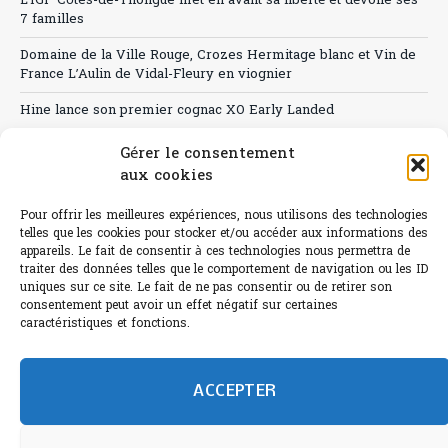
L’IGP Côtes-de-Thongue met en avant sa liberté et dévoile ses
7 familles
Domaine de la Ville Rouge, Crozes Hermitage blanc et Vin de
France L’Aulin de Vidal-Fleury en viognier
Hine lance son premier cognac XO Early Landed
Canicule : A quand le CHR à « l’heure espagnole » ?
Gérer le consentement
aux cookies
Le Bouchon
Pour offrir les meilleures expériences, nous utilisons des technologies
Sélection de rosés 2026
telles que les cookies pour stocker et/ou accéder aux informations des
appareils. Le fait de consentir à ces technologies nous permettra de
traiter des données telles que le comportement de navigation ou les ID
uniques sur ce site. Le fait de ne pas consentir ou de retirer son
consentement peut avoir un effet négatif sur certaines
L'abus d'alcool est dangereux pour la santé.
caractéristiques et fonctions.
Sachez consommer avec modération.
©paris-bistro 2026 Paris-bistro.com est une publication 100%
humain et 0% IA de Paris Bistro Editions - SARL de Presse -
ACCEPTER
mail: contact@paris-bistro.com
Informations légales et
RGPD
Annoncer sur Paris-bistro