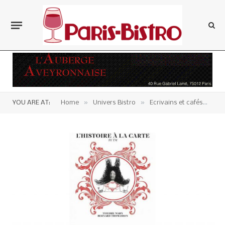
»
»
»
YOU ARE AT:
Home
Univers Bistro
Ecrivains et cafés
Li