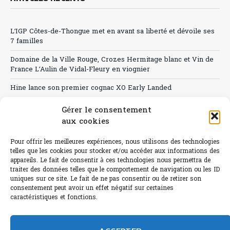
L’IGP Côtes-de-Thongue met en avant sa liberté et dévoile ses
7 familles
Domaine de la Ville Rouge, Crozes Hermitage blanc et Vin de
France L’Aulin de Vidal-Fleury en viognier
Hine lance son premier cognac XO Early Landed
Canicule : A quand le CHR à « l’heure espagnole » ?
Gérer le consentement
aux cookies
Le Bouchon
Pour offrir les meilleures expériences, nous utilisons des technologies
Sélection de rosés 2026
telles que les cookies pour stocker et/ou accéder aux informations des
appareils. Le fait de consentir à ces technologies nous permettra de
traiter des données telles que le comportement de navigation ou les ID
uniques sur ce site. Le fait de ne pas consentir ou de retirer son
consentement peut avoir un effet négatif sur certaines
L'abus d'alcool est dangereux pour la santé.
caractéristiques et fonctions.
Sachez consommer avec modération.
©paris-bistro 2026 Paris-bistro.com est une publication 100%
humain et 0% IA de Paris Bistro Editions - SARL de Presse -