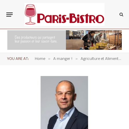
»
»
YOU ARE AT:
Home
A manger !
Agriculture et Alimentation