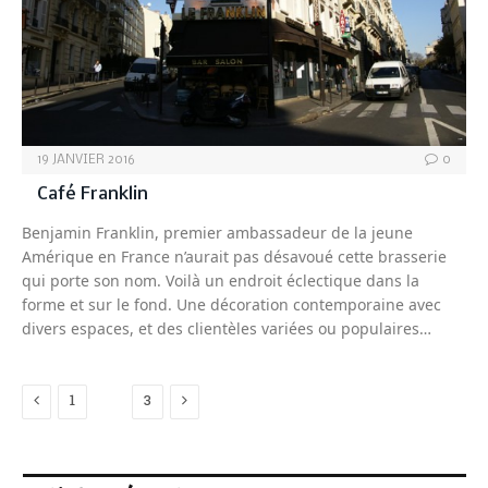
19 JANVIER 2016
0
Café Franklin
Benjamin Franklin, premier ambassadeur de la jeune
Amérique en France n’aurait pas désavoué cette brasserie
qui porte son nom. Voilà un endroit éclectique dans la
forme et sur le fond. Une décoration contemporaine avec
divers espaces, et des clientèles variées ou populaires…
Previous
Next
1
2
3