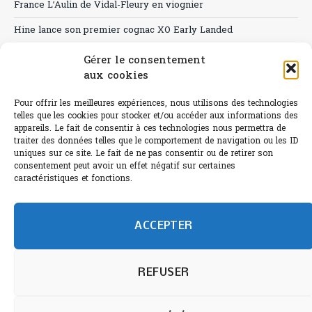
France L’Aulin de Vidal-Fleury en viognier
Hine lance son premier cognac XO Early Landed
Canicule : A quand le CHR à « l’heure espagnole » ?
Gérer le consentement
aux cookies
Le Bouchon
Pour offrir les meilleures expériences, nous utilisons des technologies
Sélection de rosés 2026
telles que les cookies pour stocker et/ou accéder aux informations des
appareils. Le fait de consentir à ces technologies nous permettra de
traiter des données telles que le comportement de navigation ou les ID
uniques sur ce site. Le fait de ne pas consentir ou de retirer son
consentement peut avoir un effet négatif sur certaines
L'abus d'alcool est dangereux pour la santé.
caractéristiques et fonctions.
Sachez consommer avec modération.
©paris-bistro 2026 Paris-bistro.com est une publication 100%
humain et 0% IA de Paris Bistro Editions - SARL de Presse -
ACCEPTER
mail: contact@paris-bistro.com
Informations légales et
RGPD
Annoncer sur Paris-bistro
REFUSER