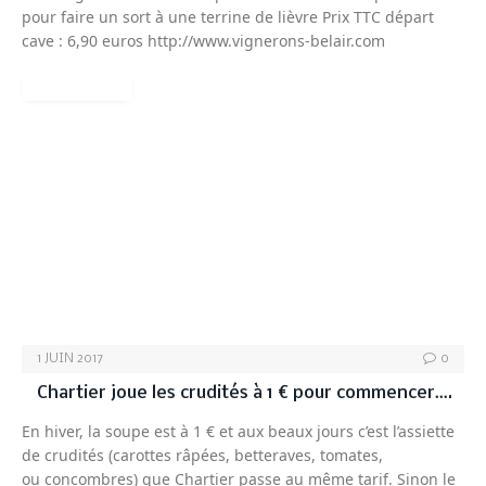
pour faire un sort à une terrine de lièvre Prix TTC départ
cave : 6,90 euros http://www.vignerons-belair.com
READ MORE
NON CLASSÉ
1 JUIN 2017
0
Chartier joue les crudités à 1 € pour commencer….
En hiver, la soupe est à 1 € et aux beaux jours c’est l’assiette
de crudités (carottes râpées, betteraves, tomates,
ou concombres) que Chartier passe au même tarif. Sinon le