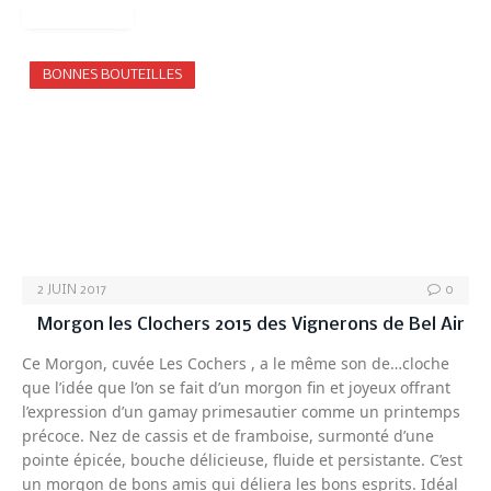
READ MORE
BONNES BOUTEILLES
2 JUIN 2017
0
Morgon les Clochers 2015 des Vignerons de Bel Air
Ce Morgon, cuvée Les Cochers , a le même son de…cloche
que l’idée que l’on se fait d’un morgon fin et joyeux offrant
l’expression d’un gamay primesautier comme un printemps
précoce. Nez de cassis et de framboise, surmonté d’une
pointe épicée, bouche délicieuse, fluide et persistante. C’est
un morgon de bons amis qui déliera les bons esprits. Idéal