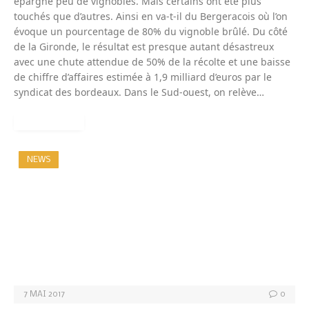
épargné peu de vignobles. Mais certains ont été plus
touchés que d’autres. Ainsi en va-t-il du Bergeracois où l’on
évoque un pourcentage de 80% du vignoble brûlé. Du côté
de la Gironde, le résultat est presque autant désastreux
avec une chute attendue de 50% de la récolte et une baisse
de chiffre d’affaires estimée à 1,9 milliard d’euros par le
syndicat des bordeaux. Dans le Sud-ouest, on relève…
READ MORE
NEWS
7 MAI 2017
0