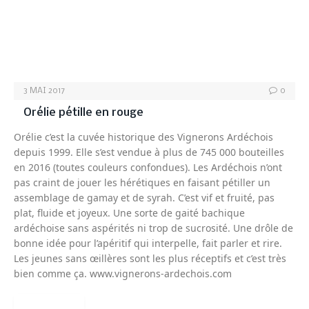
3 MAI 2017
0
Orélie pétille en rouge
Orélie c’est la cuvée historique des Vignerons Ardéchois
depuis 1999. Elle s’est vendue à plus de 745 000 bouteilles
en 2016 (toutes couleurs confondues). Les Ardéchois n’ont
pas craint de jouer les hérétiques en faisant pétiller un
assemblage de gamay et de syrah. C’est vif et fruité, pas
plat, fluide et joyeux. Une sorte de gaité bachique
ardéchoise sans aspérités ni trop de sucrosité. Une drôle de
bonne idée pour l’apéritif qui interpelle, fait parler et rire.
Les jeunes sans œillères sont les plus réceptifs et c’est très
bien comme ça. www.vignerons-ardechois.com
READ MORE