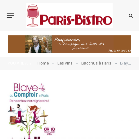
»
»
»
YOU ARE AT:
Home
Les vins
Bacchus à Paris
Blaye au Comptoir, 50 vignerons dans les bistrots