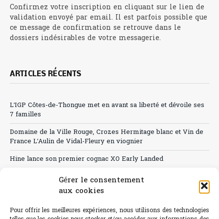
Confirmez votre inscription en cliquant sur le lien de
validation envoyé par email. Il est parfois possible que
ce message de confirmation se retrouve dans le
dossiers indésirables de votre messagerie.
ARTICLES RÉCENTS
L’IGP Côtes-de-Thongue met en avant sa liberté et dévoile ses
7 familles
Domaine de la Ville Rouge, Crozes Hermitage blanc et Vin de
France L’Aulin de Vidal-Fleury en viognier
Hine lance son premier cognac XO Early Landed
Canicule : A quand le CHR à « l’heure espagnole » ?
Gérer le consentement
aux cookies
Le Bouchon
Pour offrir les meilleures expériences, nous utilisons des technologies
Sélection de rosés 2026