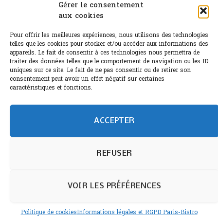
Canicule : A quand le CHR à « l’heure espagnole » ?
Gérer le consentement
aux cookies
Le Bouchon
Pour offrir les meilleures expériences, nous utilisons des technologies
Sélection de rosés 2026
telles que les cookies pour stocker et/ou accéder aux informations des
appareils. Le fait de consentir à ces technologies nous permettra de
traiter des données telles que le comportement de navigation ou les ID
uniques sur ce site. Le fait de ne pas consentir ou de retirer son
consentement peut avoir un effet négatif sur certaines
L'abus d'alcool est dangereux pour la santé.
caractéristiques et fonctions.
Sachez consommer avec modération.
©paris-bistro 2026 Paris-bistro.com est une publication 100%
humain et 0% IA de Paris Bistro Editions - SARL de Presse -
ACCEPTER
mail: contact@paris-bistro.com
Informations légales et
RGPD
Annoncer sur Paris-bistro
REFUSER
VOIR LES PRÉFÉRENCES
Politique de cookies
Informations légales et RGPD Paris-Bistro