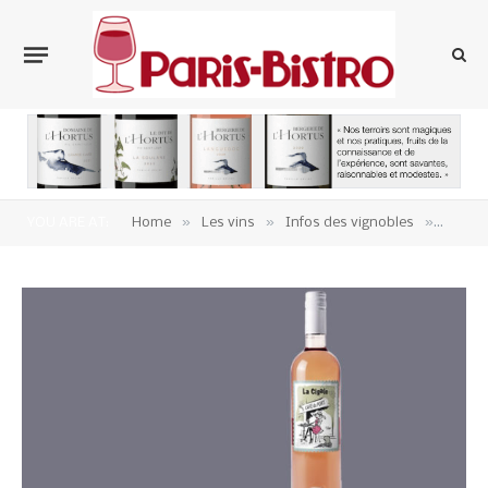
»
»
»
YOU ARE AT:
Home
Les vins
Infos des vignobles
Vins d