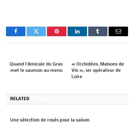
Facebook
Twitter
Pinterest
LinkedIn
Tumblr
Email
PREVIOUS ARTICLE
NEXT ARTICLE
Quand l’Amicale du Gras
« Orchidées, Maisons de
met le saumon au menu
Vin », 1er opérateur de
Loire
RELATED
POSTS
Une sélection de rosés pour la saison