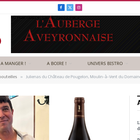
Facebook
X
Instagram
(Twitter)
A MANGER !
A BOIRE !
UNIVERS BISTRO
»
outeilles
Julienas du Château de Pougelon, Moulin-à-Vent du Domai
L
d