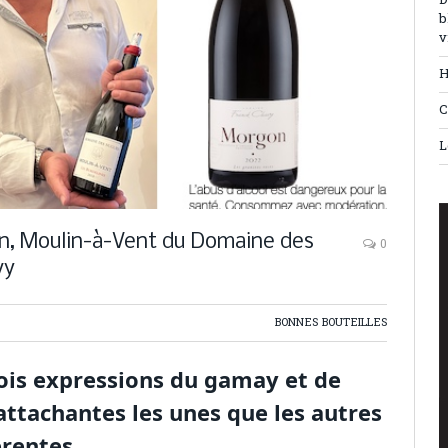
D
b
v
H
C
L
on, Moulin-à-Vent du Domaine des
0
vy
BONNES BOUTEILLES
rois expressions du gamay et de
 attachantes les unes que les autres
érentes.