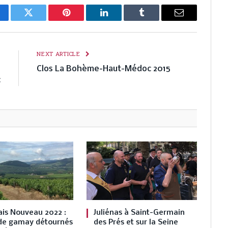
cebook
Twitter
Pinterest
LinkedIn
Tumblr
Email
E
NEXT ARTICLE
e
Clos La Bohème-Haut-Médoc 2015
c
ais Nouveau 2022 :
Juliénas à Saint-Germain
 de gamay détournés
des Prés et sur la Seine