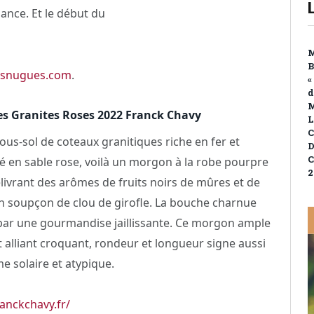
ance. Et le début du
M
B
esnugues.com
.
«
d
M
s Granites Roses 2022 Franck Chavy
L
C
sous-sol de coteaux granitiques riche en fer et
D
C
en sable rose, voilà un morgon à la robe pourpre
2
ivrant des arômes de fruits noirs de mûres et de
un soupçon de clou de girofle. La bouche charnue
ar une gourmandise jaillissante. Ce morgon ample
t alliant croquant, rondeur et longueur signe aussi
me solaire et atypique.
anckchavy.fr/