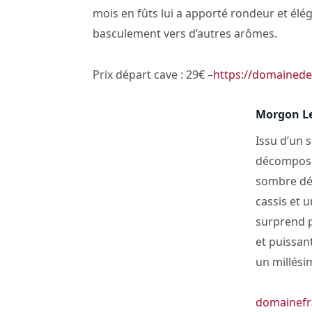
mois en fûts lui a apporté rondeur et élég
basculement vers d’autres arômes.
Prix départ cave : 29€ –
https://domained
Morgon Le
Issu d’un 
décomposé 
sombre dél
cassis et 
surprend p
et puissan
un millési
domainefr