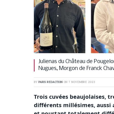
Julienas du Château de Pougel
Nugues, Morgon de Franck Cha
BY
PARIS REDACTION
ON
7 NOVEMBRE 2023
Trois cuvées beaujolaises, t
différents millésimes, aussi
et pourtant totalement diff