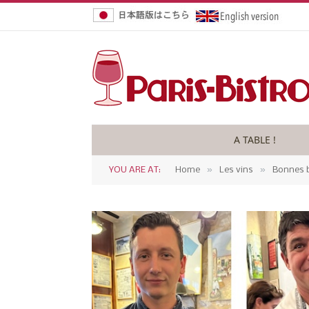
A TABLE !
»
»
YOU ARE AT:
Home
Les vins
Bonnes b