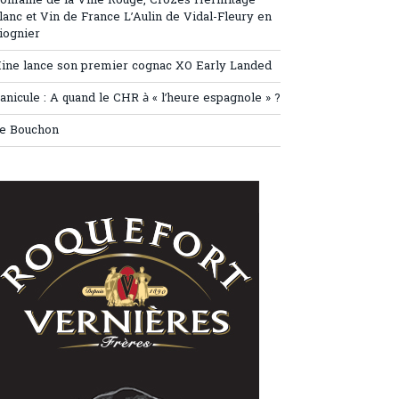
omaine de la Ville Rouge, Crozes Hermitage
lanc et Vin de France L’Aulin de Vidal-Fleury en
iognier
ine lance son premier cognac XO Early Landed
anicule : A quand le CHR à « l’heure espagnole » ?
e Bouchon