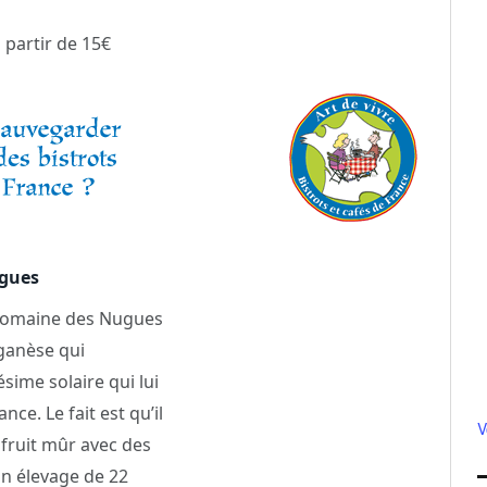
à partir de 15€
ugues
 domaine des Nugues
nganèse qui
sime solaire qui lui
ce. Le fait est qu’il
V
 fruit mûr avec des
n élevage de 22