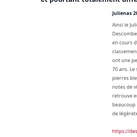
Julienas 
Ainsi le J
Descombe p
en cours d
classement
ont une pen
70 ans. Le
pierres bl
notes de vi
retrouve e
beaucoup d
de légère
https://d