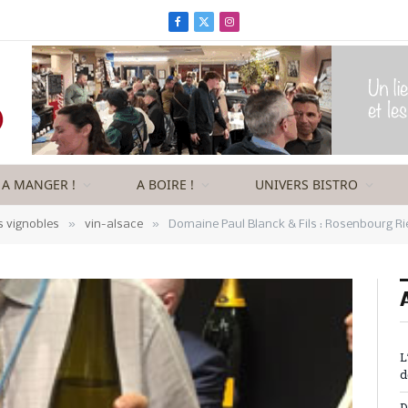
Facebook
X
Instagram
(Twitter)
A MANGER !
A BOIRE !
UNIVERS BISTRO
»
»
s vignobles
vin-alsace
Domaine Paul Blanck & Fils : Rosenbourg Ri
L
d