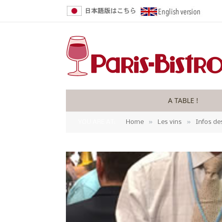
A TABLE !
»
»
YOU ARE AT:
Home
Les vins
Infos de