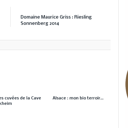
E
NEXT ARTICLE
e
Domaine Maurice Griss : Riesling
e
Sonnenberg 2014
es cuvées de la Cave
Alsace : mon bio terroir…
kheim