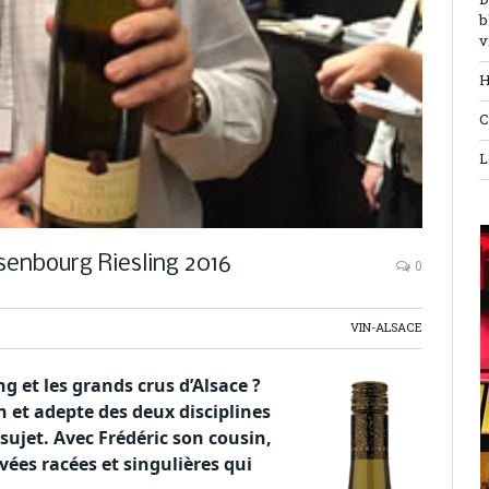
D
b
v
H
C
L
osenbourg Riesling 2016
0
VIN-ALSACE
ng et les grands crus d’Alsace ?
 et adepte des deux disciplines
e sujet. Avec Frédéric son cousin,
ées racées et singulières qui