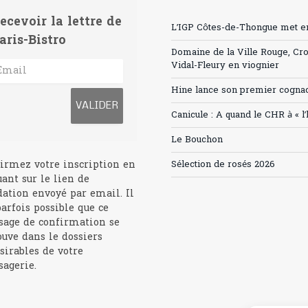
ecevoir la lettre de
L’IGP Côtes-de-Thongue met en 
aris-Bistro
Domaine de la Ville Rouge, Cr
Vidal-Fleury en viognier
Hine lance son premier cogna
Canicule : A quand le CHR à « l
Le Bouchon
irmez votre inscription en
Sélection de rosés 2026
uant sur le lien de
dation envoyé par email. Il
parfois possible que ce
age de confirmation se
ouve dans le dossiers
sirables de votre
agerie.