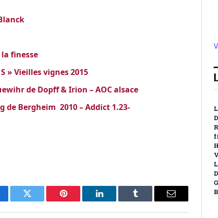
Blanck
V
 la finesse
S » Vieilles vignes 2015
ewihr de Dopff & Irion – AOC alsace
rg de Bergheim 2010 – Addict 1.23-
L
D
R
f
H
V
L
D
G
B
cebook
Twitter
Pinterest
LinkedIn
Tumblr
Email