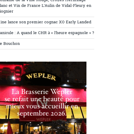
omaine de la Ville Rouge, Crozes Hermitage
lanc et Vin de France L’Aulin de Vidal-Fleury en
iognier
ine lance son premier cognac XO Early Landed
anicule : A quand le CHR à « l’heure espagnole » ?
e Bouchon