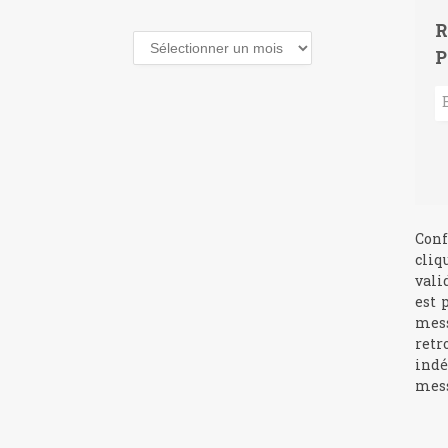
R
Archives
P
Conf
cliq
vali
est 
mess
retr
indé
mess