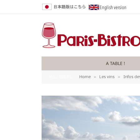
A TABLE !
»
»
YOU ARE AT:
Home
Les vins
Infos de