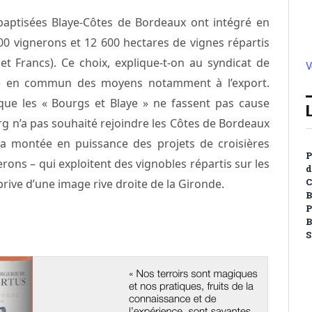
baptisées Blaye-Côtes de Bordeaux ont intégré en
00 vignerons et 12 600 hectares de vignes répartis
n et Francs). Ce choix, explique-t-on au syndicat de
V
ise en commun des moyens notamment à l’export.
que les « Bourgs et Blaye » ne fassent pas cause
g n’a pas souhaité rejoindre les Côtes de Bordeaux
 la montée en puissance des projets de croisières
P
erons – qui exploitent des vignobles répartis sur les
d
C
prive d’une image rive droite de la Gironde.
B
P
B
S