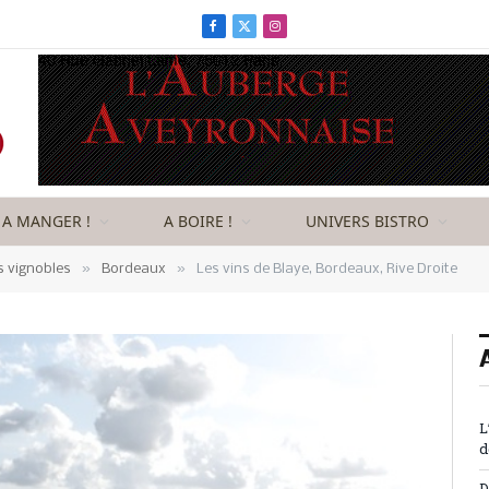
Facebook
X
Instagram
(Twitter)
A MANGER !
A BOIRE !
UNIVERS BISTRO
»
»
s vignobles
Bordeaux
Les vins de Blaye, Bordeaux, Rive Droite
L
d