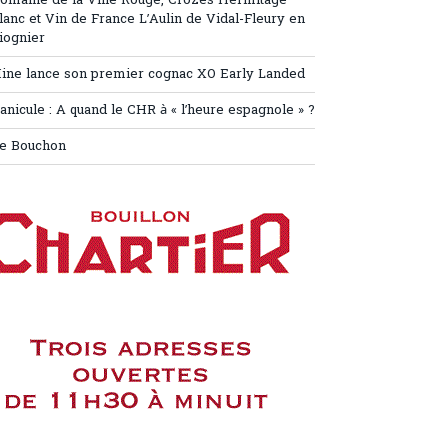
omaine de la Ville Rouge, Crozes Hermitage
lanc et Vin de France L’Aulin de Vidal-Fleury en
iognier
ine lance son premier cognac XO Early Landed
anicule : A quand le CHR à « l’heure espagnole » ?
e Bouchon