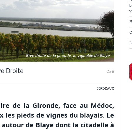
D
b
v
H
C
L
Rive droite de la gironde, le vignoble de Blaye
ve Droite
0
BORDEAUX
uaire de la Gironde, face au Médoc,
x les pieds de vignes du blayais. Le
 autour de Blaye dont la citadelle à