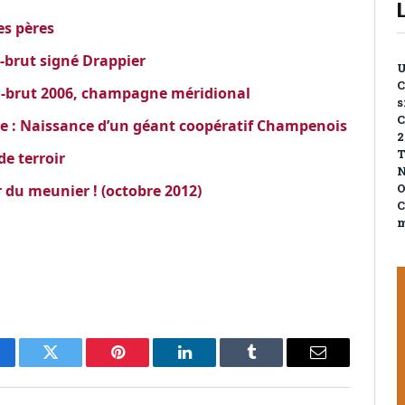
es pères
-brut signé Drappier
U
C
a-brut 2006, champagne méridional
s
C
e : Naissance d’un géant coopératif Champenois
2
T
e terroir
N
O
du meunier ! (octobre 2012)
C
m
cebook
Twitter
Pinterest
LinkedIn
Tumblr
Email