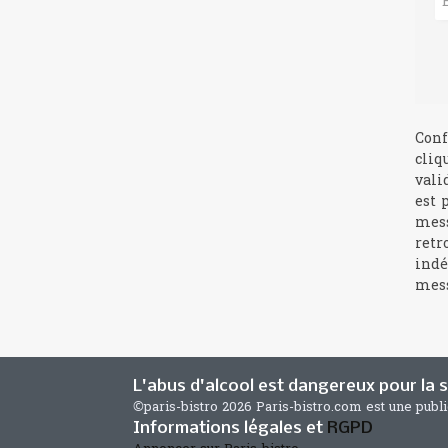
Conf
cliq
vali
est 
mess
retr
indé
mess
L'abus d'alcool est dangereux pour la
©paris-bistro 2026 Paris-bistro.com est une publ
Informations légales et
RGPD