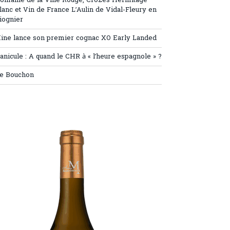
omaine de la Ville Rouge, Crozes Hermitage
lanc et Vin de France L’Aulin de Vidal-Fleury en
iognier
ine lance son premier cognac XO Early Landed
anicule : A quand le CHR à « l’heure espagnole » ?
e Bouchon