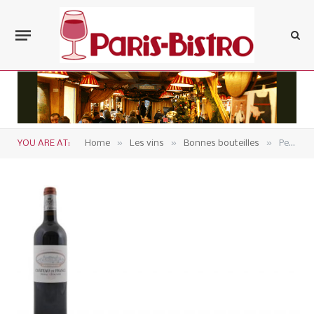
»
»
»
YOU ARE AT:
Home
Les vins
Bonnes bouteilles
Pessac-léognan, Château de France 2012