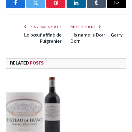
Facebook
Twitter
Pinterest
LinkedIn
Tumblr
Email
PREVIOUS ARTICLE
NEXT ARTICLE
Le bœuf affiné de
His name is Dorr … Garry
Puigrenier
Dorr
RELATED
POSTS