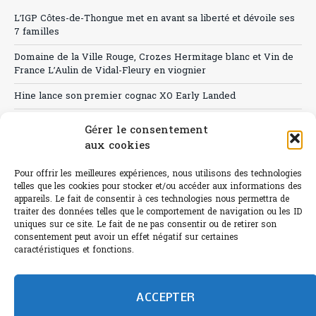
L’IGP Côtes-de-Thongue met en avant sa liberté et dévoile ses
7 familles
Domaine de la Ville Rouge, Crozes Hermitage blanc et Vin de
France L’Aulin de Vidal-Fleury en viognier
Hine lance son premier cognac XO Early Landed
Canicule : A quand le CHR à « l’heure espagnole » ?
Gérer le consentement
aux cookies
Le Bouchon
Sélection de rosés 2026
Pour offrir les meilleures expériences, nous utilisons des technologies
telles que les cookies pour stocker et/ou accéder aux informations des
appareils. Le fait de consentir à ces technologies nous permettra de
traiter des données telles que le comportement de navigation ou les ID
uniques sur ce site. Le fait de ne pas consentir ou de retirer son
consentement peut avoir un effet négatif sur certaines
L'abus d'alcool est dangereux pour la santé.
caractéristiques et fonctions.
Sachez consommer avec modération.
©paris-bistro 2026 Paris-bistro.com est une publication 100%
humain et 0% IA de Paris Bistro Editions - SARL de Presse -
ACCEPTER
mail: contact@paris-bistro.com