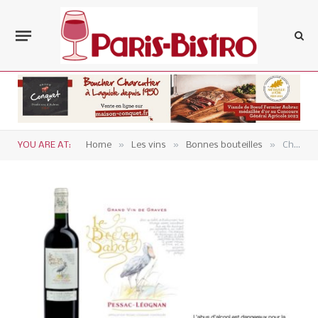
»
»
»
YOU ARE AT:
Home
Les vins
Bonnes bouteilles
Château de France – Le Bec en Sabot 2022 – Pessac Léognan