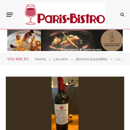
»
»
»
YOU ARE AT:
Home
Les vins
Bonnes bouteilles
La Livinière – Château Laville Bertrou – Gérard Bertrand Viala 2015