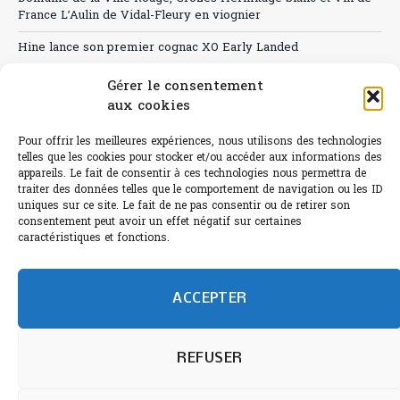
France L’Aulin de Vidal-Fleury en viognier
Hine lance son premier cognac XO Early Landed
Canicule : A quand le CHR à « l’heure espagnole » ?
Gérer le consentement
aux cookies
Le Bouchon
Pour offrir les meilleures expériences, nous utilisons des technologies
Sélection de rosés 2026
telles que les cookies pour stocker et/ou accéder aux informations des
appareils. Le fait de consentir à ces technologies nous permettra de
traiter des données telles que le comportement de navigation ou les ID
uniques sur ce site. Le fait de ne pas consentir ou de retirer son
consentement peut avoir un effet négatif sur certaines
L'abus d'alcool est dangereux pour la santé.
caractéristiques et fonctions.
Sachez consommer avec modération.
©paris-bistro 2026 Paris-bistro.com est une publication 100%
humain et 0% IA de Paris Bistro Editions - SARL de Presse -
ACCEPTER
mail: contact@paris-bistro.com
Informations légales et
RGPD
Annoncer sur Paris-bistro
REFUSER