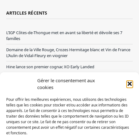
ARTICLES RÉCENTS
L’IGP Côtes-de-Thongue met en avant sa liberté et dévoile ses 7
familles
Domaine de la Ville Rouge, Crozes Hermitage blanc et Vin de France
L’Aulin de Vidal-Fleury en viognier
Hine lance son premier cognac XO Early Landed
Canicule : A quand le CHR à « l’heure espagnole » ?
Gérer le consentement aux
cookies
Le Bouchon
Pour offrir les meilleures expériences, nous utilisons des technologies
Sélection de rosés 2026
telles que les cookies pour stocker et/ou accéder aux informations des
appareils. Le fait de consentir à ces technologies nous permettra de
traiter des données telles que le comportement de navigation ou les ID
uniques sur ce site. Le fait de ne pas consentir ou de retirer son
consentement peut avoir un effet négatif sur certaines caractéristiques
L'abus d'alcool est dangereux pour la santé. Sachez
et fonctions.