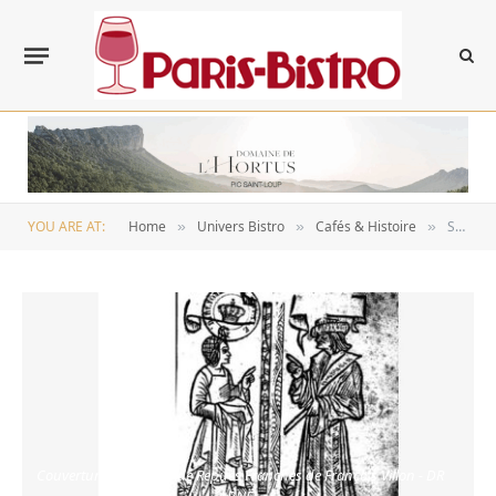
YOU ARE AT:
Home
Univers Bistro
Cafés & Histoire
Snif ! La « Ballade des Taverniers » n’est pas de François Villon.
»
»
»
Couverture du Recueil de Repues Franches de François Villon - DR