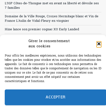
L’IGP Côtes-de-Thongue met en avant sa liberté et dévoile ses
7 familles
Domaine de la Ville Rouge, Crozes Hermitage blanc et Vin de
France L’Aulin de Vidal-Fleury en viognier
Hine lance son premier cognac XO Early Landed
Canicule : A quand le CHR à « l’heure espagnole » ?
Gérer le consentement
aux cookies
Le Bouchon
Sélection de rosés 2026
Pour offrir les meilleures expériences, nous utilisons des technologies
telles que les cookies pour stocker et/ou accéder aux informations des
appareils. Le fait de consentir à ces technologies nous permettra de
traiter des données telles que le comportement de navigation ou les ID
uniques sur ce site. Le fait de ne pas consentir ou de retirer son
consentement peut avoir un effet négatif sur certaines
L'abus d'alcool est dangereux pour la santé.
caractéristiques et fonctions.
Sachez consommer avec modération.
©paris-bistro 2026 Paris-bistro.com est une publication 100%
humain et 0% IA de Paris Bistro Editions - SARL de Presse -
ACCEPTER
mail: contact@paris-bistro.com
Informations légales et
RGPD