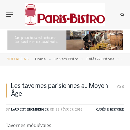
»
»
»
YOU ARE AT:
Home
Univers Bistro
Cafés & Histoire
Les
Les tavernes parisiennes au Moyen
0
Âge
BY
LAURENT BROMBERGER
ON
22 FÉVRIER 2016
CAFÉS & HISTOIRE
Tavernes médiévales