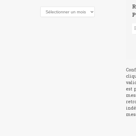
R
Archives
P
Conf
cliq
vali
est 
mess
retr
indé
mess