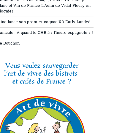
omaine de la Ville Rouge, Crozes Hermitage
lanc et Vin de France L’Aulin de Vidal-Fleury en
iognier
ine lance son premier cognac XO Early Landed
anicule : A quand le CHR à « l’heure espagnole » ?
e Bouchon