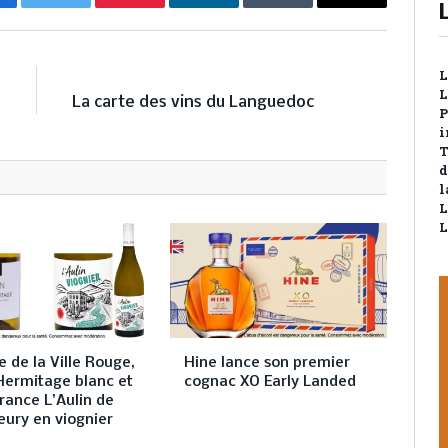
cebook
Twitter
Pinterest
LinkedIn
Tumblr
Email
E
NEXT ARTICLE
L
L
s
La carte des vins du Languedoc
P
i
T
d
l
L
L
 de la Ville Rouge,
Hine lance son premier
Hermitage blanc et
cognac XO Early Landed
rance L’Aulin de
eury en viognier