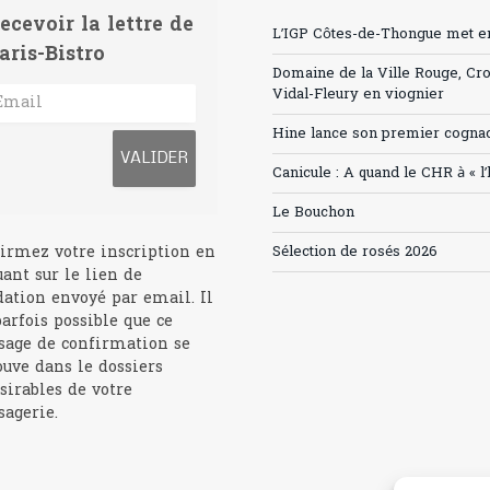
ecevoir la lettre de
L’IGP Côtes-de-Thongue met en 
aris-Bistro
Domaine de la Ville Rouge, Cr
Vidal-Fleury en viognier
Hine lance son premier cogna
Canicule : A quand le CHR à « l
Le Bouchon
irmez votre inscription en
Sélection de rosés 2026
uant sur le lien de
dation envoyé par email. Il
parfois possible que ce
age de confirmation se
ouve dans le dossiers
sirables de votre
agerie.