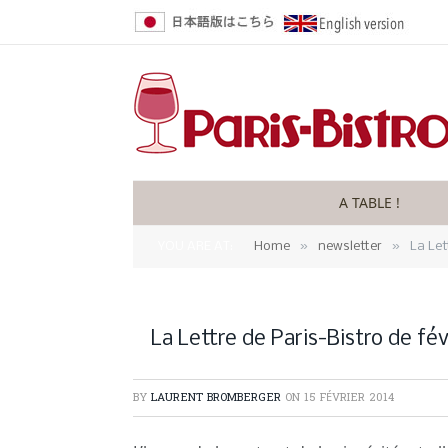
A TABLE !
»
»
YOU ARE AT:
Home
newsletter
La Let
La Lettre de Paris-Bistro de fév
BY
LAURENT BROMBERGER
ON
15 FÉVRIER 2014