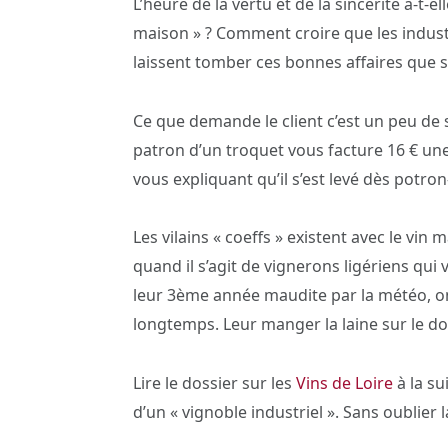
L’heure de la vertu et de la sincérité a-t-e
maison » ? Comment croire que les indust
laissent tomber ces bonnes affaires que s
Ce que demande le client c’est un peu de s
patron d’un troquet vous facture 16 € une
vous expliquant qu’il s’est levé dès potro
Les vilains « coeffs » existent avec le vi
quand il s’agit de vignerons ligériens qui
leur 3ème année maudite par la météo, on s
longtemps. Leur manger la laine sur le dos 
Lire le dossier sur les
Vins de Loire
à la s
d’un « vignoble industriel ». Sans oublier l