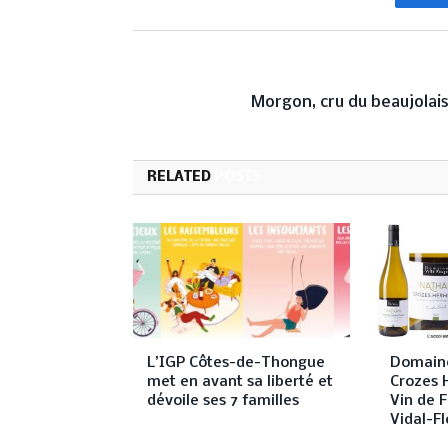
Fa
PREVIOUS ARTICL
Morgon, cru du beaujolai
RELATED
POSTS
L’IGP Côtes-de-Thongue
Domaine
met en avant sa liberté et
Crozes 
dévoile ses 7 familles
Vin de F
Vidal-Fl