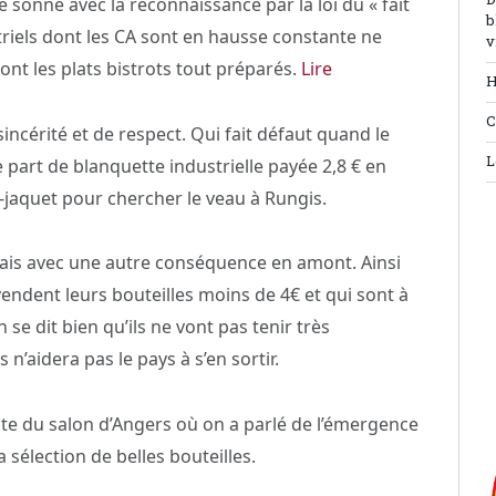
D
lle sonné avec la reconnaissance par la loi du « fait
b
riels dont les CA sont en hausse constante ne
v
ont les plats bistrots tout préparés.
Lire
H
C
incérité et de respect. Qui fait défaut quand le
L
 part de blanquette industrielle payée 2,8 € en
n-jaquet pour chercher le veau à Rungis.
n mais avec une autre conséquence en amont. Ainsi
 vendent leurs bouteilles moins de 4€ et qui sont à
e dit bien qu’ils ne vont pas tenir très
n’aidera pas le pays à s’en sortir.
uite du salon d’Angers où on a parlé de l’émergence
a sélection de belles bouteilles.