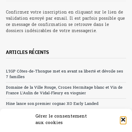
Confirmez votre inscription en cliquant sur le lien de
validation envoyé par email. Il est parfois possible que
ce message de confirmation se retrouve dans le
dossiers indésirables de votre messagerie.
ARTICLES RÉCENTS
L’IGP Côtes-de-Thongue met en avant sa liberté et dévoile ses
7 familles
Domaine de la Ville Rouge, Crozes Hermitage blanc et Vin de
France L’Aulin de Vidal-Fleury en viognier
Hine lance son premier cognac XO Early Landed
Canicule : A quand le CHR à « l’heure espagnole » ?
Gérer le consentement
aux cookies
Le Bouchon