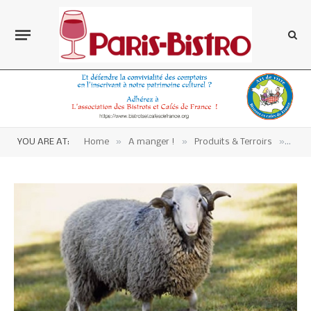
»
»
»
YOU ARE AT:
Home
A manger !
Produits & Terroirs
Occi