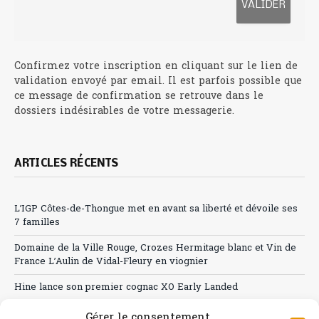
Confirmez votre inscription en cliquant sur le lien de
validation envoyé par email. Il est parfois possible que
ce message de confirmation se retrouve dans le
dossiers indésirables de votre messagerie.
ARTICLES RÉCENTS
L’IGP Côtes-de-Thongue met en avant sa liberté et dévoile ses
7 familles
Domaine de la Ville Rouge, Crozes Hermitage blanc et Vin de
France L’Aulin de Vidal-Fleury en viognier
Hine lance son premier cognac XO Early Landed
Canicule : A quand le CHR à « l’heure espagnole » ?
Gérer le consentement