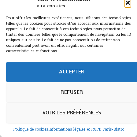
aux cookies
Le Bouchon
Pour offrir les meilleures expériences, nous utilisons des technologies
Sélection de rosés 2026
telles que les cookies pour stocker et/ou accéder aux informations des
appareils. Le fait de consentir à ces technologies nous permettra de
traiter des données telles que le comportement de navigation ou les ID
uniques sur ce site. Le fait de ne pas consentir ou de retirer son
consentement peut avoir un effet négatif sur certaines
L'abus d'alcool est dangereux pour la santé.
caractéristiques et fonctions.
Sachez consommer avec modération.
©paris-bistro 2026 Paris-bistro.com est une publication 100%
humain et 0% IA de Paris Bistro Editions - SARL de Presse -
ACCEPTER
mail: contact@paris-bistro.com
Informations légales et
RGPD
Annoncer sur Paris-bistro
REFUSER
VOIR LES PRÉFÉRENCES
Politique de cookies
Informations légales et RGPD Paris-Bistro