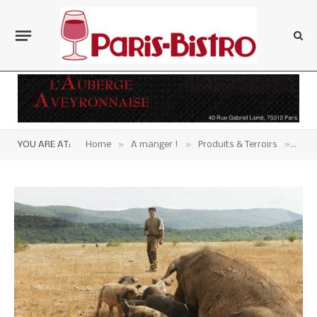
»
»
»
YOU ARE AT:
Home
A manger !
Produits & Terroirs
Occi