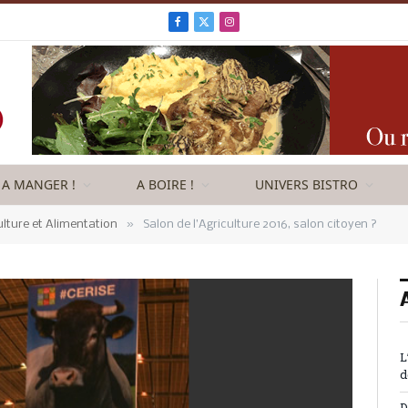
Facebook
X
Instagram
(Twitter)
A MANGER !
A BOIRE !
UNIVERS BISTRO
»
ulture et Alimentation
Salon de l’Agriculture 2016, salon citoyen ?
L
d