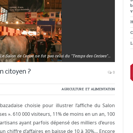
D
b
v
H
C
L
Le Salon de Cerise ne fut pas celui du "Temps des Cerises"...
on citoyen ?
0
AGRICULTURE ET ALIMENTATION
azadaise choisie pour illustrer l’affiche du Salon
ses ». 610 000 visiteurs, 11% de moins en un an, 100
rtisans ayant parfois dépensé des milliers d’euros
n chiffre d’affaires en baisse de 10 à 30%… Encore