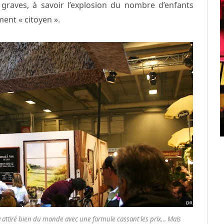
graves, à savoir l’explosion du nombre d’enfants
ment « citoyen ».
 a attiré bien du monde avec une formule cassant les prix… Mais