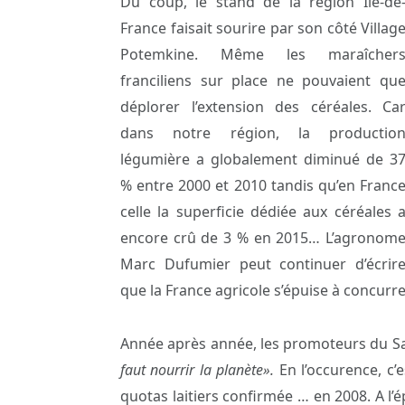
Du coup, le stand de la région Ile-de
France faisait sourire par son côté Villag
Potemkine. Même les maraîcher
franciliens sur place ne pouvaient qu
déplorer l’extension des céréales. Ca
dans notre région, la productio
légumière a globalement diminué de 3
% entre 2000 et 2010 tandis qu’en Franc
celle la superficie dédiée aux céréales 
encore crû de 3 % en 2015… L’agronom
Marc Dufumier peut continuer d’écrir
que la France agricole s’épuise à concurre
Année après année, les promoteurs du S
faut nourrir la planète».
En l’occurence, c’
quotas laitiers confirmée … en 2008. A l’