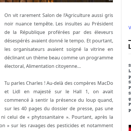
On vit rarement Salon de l’Agriculture aussi gris
noir nuance tempête. Les insultes au Président
V
de la République proférées par des éleveurs
désespérés avaient donné le tempo. Et pourtant,
les organisateurs avaient soigné la vitrine en
déclinant un thème beau comme un programme
électoral, Alimentation citoyenne…
S
L
p
S
Tu parles Charles ! Au-delà des compères MacDo
P
et Lidl en majesté sur le Hall 1, on avait
S
g
commencé à sentir la présence du loup quand,
P
sur les 40 pages du dossier de presse, pas une
p
 ni celui de « phytosanitaire ». Pourtant, après la
tion » sur les ravages des pesticides et notamment