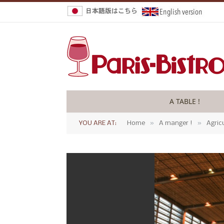
A TABLE !
»
»
YOU ARE AT:
Home
A manger !
Agric