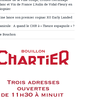
omaine de la Ville Rouge, Crozes Hermitage
lanc et Vin de France L’Aulin de Vidal-Fleury en
iognier
ine lance son premier cognac XO Early Landed
anicule : A quand le CHR à « l’heure espagnole » ?
e Bouchon