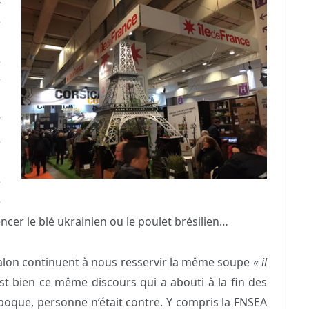
-
e
s
e
r
n
7
e
a
e
e
ncer le blé ukrainien ou le poulet brésilien…
alon continuent à nous resservir la même soupe
« il
est bien ce même discours qui a abouti à la fin des
époque, personne n’était contre. Y compris la FNSEA