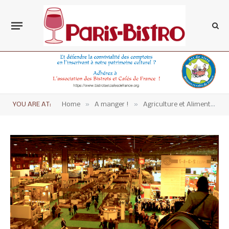
»
»
YOU ARE AT:
Home
A manger !
Agriculture et Alimentation