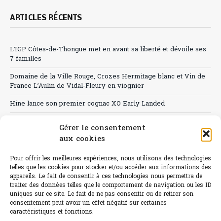
ARTICLES RÉCENTS
L’IGP Côtes-de-Thongue met en avant sa liberté et dévoile ses
7 familles
Domaine de la Ville Rouge, Crozes Hermitage blanc et Vin de
France L’Aulin de Vidal-Fleury en viognier
Hine lance son premier cognac XO Early Landed
Canicule : A quand le CHR à « l’heure espagnole » ?
Gérer le consentement
aux cookies
Le Bouchon
Sélection de rosés 2026
Pour offrir les meilleures expériences, nous utilisons des technologies
telles que les cookies pour stocker et/ou accéder aux informations des
appareils. Le fait de consentir à ces technologies nous permettra de
traiter des données telles que le comportement de navigation ou les ID
uniques sur ce site. Le fait de ne pas consentir ou de retirer son
consentement peut avoir un effet négatif sur certaines
L'abus d'alcool est dangereux pour la santé.
caractéristiques et fonctions.
Sachez consommer avec modération.