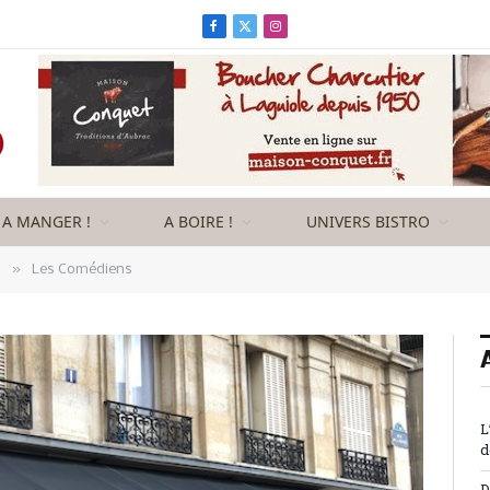
Facebook
X
Instagram
(Twitter)
A MANGER !
A BOIRE !
UNIVERS BISTRO
»
s
Les Comédiens
L
d