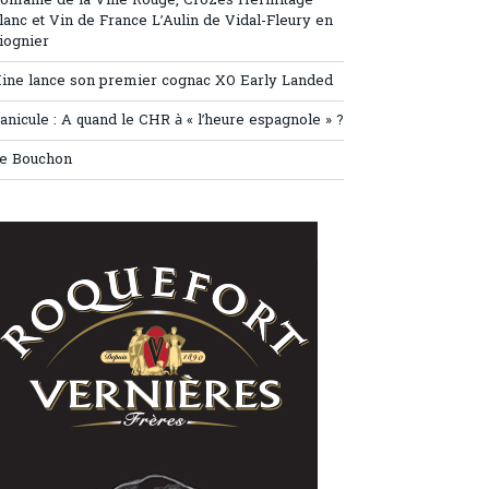
omaine de la Ville Rouge, Crozes Hermitage
lanc et Vin de France L’Aulin de Vidal-Fleury en
iognier
ine lance son premier cognac XO Early Landed
anicule : A quand le CHR à « l’heure espagnole » ?
e Bouchon