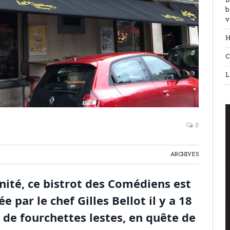
D
b
v
H
C
L
0
ARCHIVES
inité, ce bistrot des Comédiens est
 par le chef Gilles Bellot il y a 18
 de fourchettes lestes, en quête de