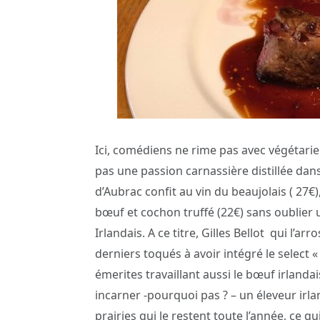
Ici, comédiens ne rime pas avec végétarien
pas une passion carnassière distillée da
d’Aubrac confit au vin du beaujolais ( 27€
bœuf et cochon truffé (22€) sans oublier 
Irlandais. A ce titre, Gilles Bellot
qui l’arr
derniers toqués à avoir intégré le select «
émerites travaillant aussi le bœuf irlanda
incarner -pourquoi pas ? – un éleveur irl
prairies qui le restent toute l’année, ce qu