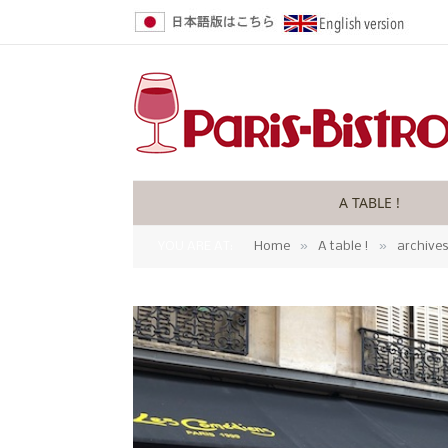
A TABLE !
»
»
YOU ARE AT:
Home
A table !
archive