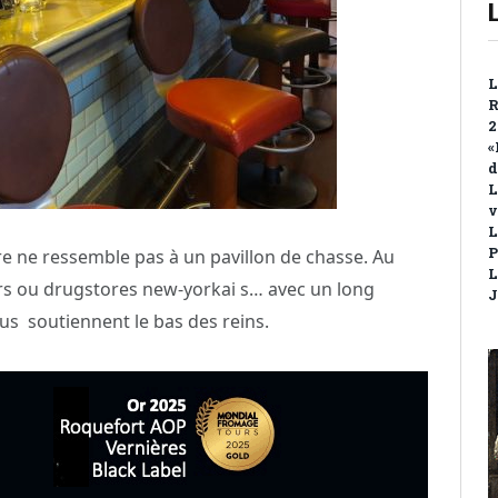
L
R
2
«
d
L
v
L
P
ère ne ressemble pas à un pavillon de chasse. Au
L
rs ou drugstores new-yorkai s… avec un long
J
ous
soutiennent le bas des reins.