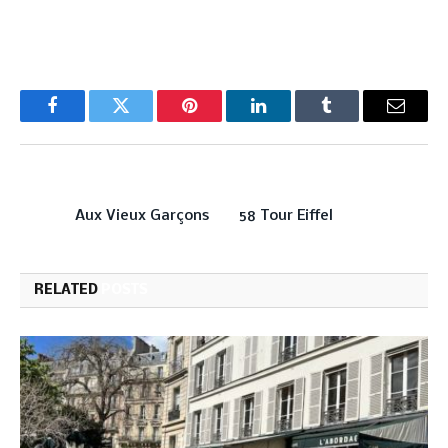
Facebook
Twitter
Pinterest
LinkedIn
Tumblr
Email
PREVIOUS ARTICLE
NEXT ARTICLE
Aux Vieux Garçons
58 Tour Eiffel
RELATED
POSTS