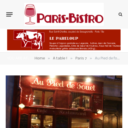
»
»
»
YOU ARE AT:
Home
A table !
Paris 7
Au Pied de fouet