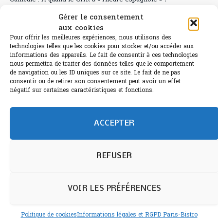
Gérer le consentement
Le Bouchon
aux cookies
Sélection de rosés 2026
Pour offrir les meilleures expériences, nous utilisons des
technologies telles que les cookies pour stocker et/ou accéder aux
informations des appareils. Le fait de consentir à ces technologies
nous permettra de traiter des données telles que le comportement
de navigation ou les ID uniques sur ce site. Le fait de ne pas
consentir ou de retirer son consentement peut avoir un effet
L'abus d'alcool est dangereux pour la santé.
négatif sur certaines caractéristiques et fonctions.
Sachez consommer avec modération.
©paris-bistro 2026 Paris-bistro.com est une publication 100%
humain et 0% IA de Paris Bistro Editions - SARL de Presse -
ACCEPTER
mail: contact@paris-bistro.com
Informations légales et
RGPD
Annoncer sur Paris-bistro
REFUSER
VOIR LES PRÉFÉRENCES
Politique de cookies
Informations légales et RGPD Paris-Bistro