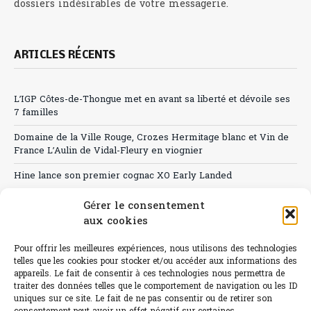
dossiers indésirables de votre messagerie.
ARTICLES RÉCENTS
L’IGP Côtes-de-Thongue met en avant sa liberté et dévoile ses
7 familles
Domaine de la Ville Rouge, Crozes Hermitage blanc et Vin de
France L’Aulin de Vidal-Fleury en viognier
Hine lance son premier cognac XO Early Landed
Canicule : A quand le CHR à « l’heure espagnole » ?
Gérer le consentement
aux cookies
Le Bouchon
Pour offrir les meilleures expériences, nous utilisons des technologies
Sélection de rosés 2026
telles que les cookies pour stocker et/ou accéder aux informations des
appareils. Le fait de consentir à ces technologies nous permettra de
traiter des données telles que le comportement de navigation ou les ID
uniques sur ce site. Le fait de ne pas consentir ou de retirer son