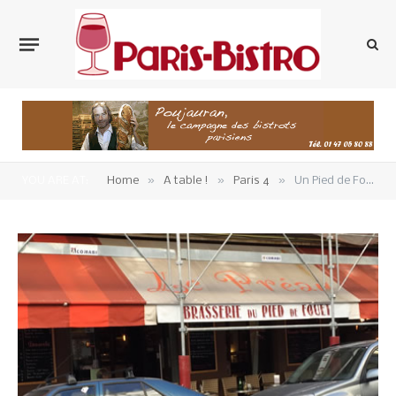
»
»
»
YOU ARE AT:
Home
A table !
Paris 4
Un Pied de Fouet qui claque dans le Marais