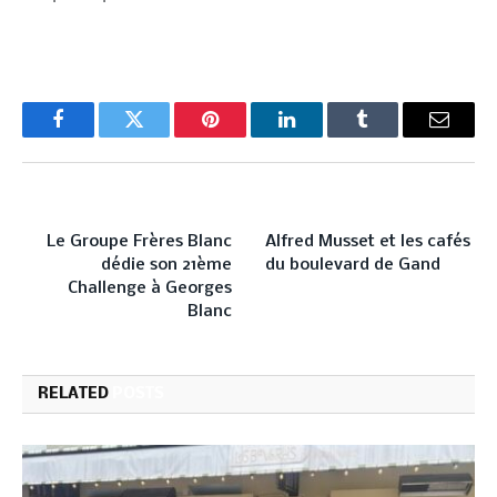
Facebook
Twitter
Pinterest
LinkedIn
Tumblr
Email
PREVIOUS ARTICLE
NEXT ARTICLE
Le Groupe Frères Blanc
Alfred Musset et les cafés
dédie son 21ème
du boulevard de Gand
Challenge à Georges
Blanc
RELATED
POSTS