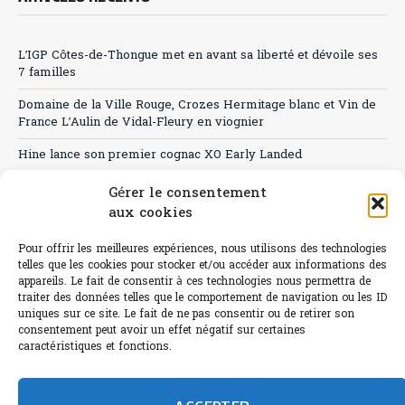
L’IGP Côtes-de-Thongue met en avant sa liberté et dévoile ses
7 familles
Domaine de la Ville Rouge, Crozes Hermitage blanc et Vin de
France L’Aulin de Vidal-Fleury en viognier
Hine lance son premier cognac XO Early Landed
Canicule : A quand le CHR à « l’heure espagnole » ?
Gérer le consentement
aux cookies
Le Bouchon
Pour offrir les meilleures expériences, nous utilisons des technologies
Sélection de rosés 2026
telles que les cookies pour stocker et/ou accéder aux informations des
appareils. Le fait de consentir à ces technologies nous permettra de
traiter des données telles que le comportement de navigation ou les ID
uniques sur ce site. Le fait de ne pas consentir ou de retirer son
consentement peut avoir un effet négatif sur certaines
L'abus d'alcool est dangereux pour la santé.
caractéristiques et fonctions.
Sachez consommer avec modération.
©paris-bistro 2026 Paris-bistro.com est une publication 100%
humain et 0% IA de Paris Bistro Editions - SARL de Presse -