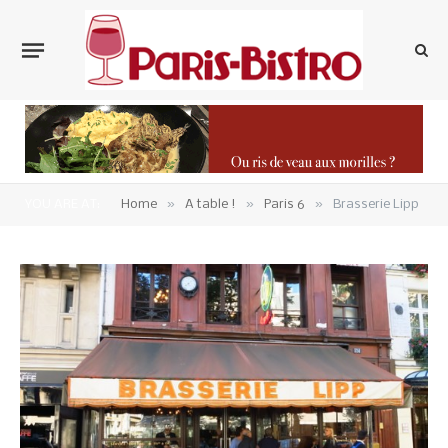
»
»
»
YOU ARE AT:
Home
A table !
Paris 6
Brasserie Lipp