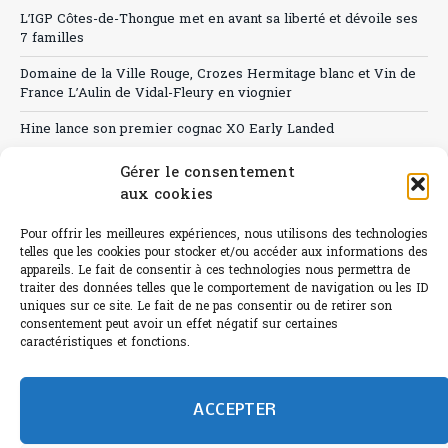
L’IGP Côtes-de-Thongue met en avant sa liberté et dévoile ses
7 familles
Domaine de la Ville Rouge, Crozes Hermitage blanc et Vin de
France L’Aulin de Vidal-Fleury en viognier
Hine lance son premier cognac XO Early Landed
Canicule : A quand le CHR à « l’heure espagnole » ?
Gérer le consentement
aux cookies
Le Bouchon
Pour offrir les meilleures expériences, nous utilisons des technologies
Sélection de rosés 2026
telles que les cookies pour stocker et/ou accéder aux informations des
appareils. Le fait de consentir à ces technologies nous permettra de
traiter des données telles que le comportement de navigation ou les ID
uniques sur ce site. Le fait de ne pas consentir ou de retirer son
consentement peut avoir un effet négatif sur certaines
L'abus d'alcool est dangereux pour la santé.
caractéristiques et fonctions.
Sachez consommer avec modération.
©paris-bistro 2026 Paris-bistro.com est une publication 100%
humain et 0% IA de Paris Bistro Editions - SARL de Presse -
ACCEPTER
mail: contact@paris-bistro.com
Informations légales et
RGPD