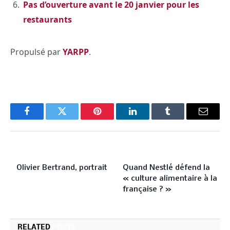
Pas d’ouverture avant le 20 janvier pour les
restaurants
Propulsé par
YARPP
.
Facebook
Twitter
Pinterest
LinkedIn
Tumblr
Email
PREVIOUS ARTICLE
NEXT ARTICLE
Olivier Bertrand, portrait
Quand Nestlé défend la
« culture alimentaire à la
française ? »
RELATED
POSTS