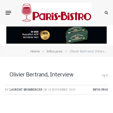
»
»
YOU ARE AT:
Home
Infos pros
Olivier Bertrand, Interview
Olivier Bertrand, Interview
0
BY
LAURENT BROMBERGER
ON
15 NOVEMBRE 2010
INFOS PROS