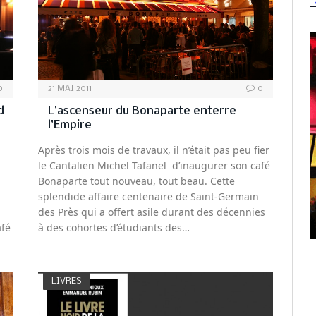
N
0
21 MAI 2011
0
d
L’ascenseur du Bonaparte enterre
l’Empire
Après trois mois de travaux, il n’était pas peu fier
le Cantalien Michel Tafanel d’inaugurer son café
Bonaparte tout nouveau, tout beau. Cette
splendide affaire centenaire de Saint-Germain
des Près qui a offert asile durant des décennies
afé
à des cohortes d’étudiants des…
LIVRES