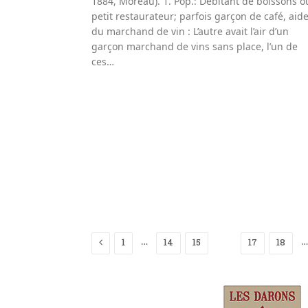
1884, Moreau). 1. Pop.: Débitant de boissons o
petit restaurateur; parfois garçon de café, aid
du marchand de vin : L’autre avait l’air d’un
garçon marchand de vins sans place, l’un de
ces…
Previous
…
…
1
14
15
16
17
18