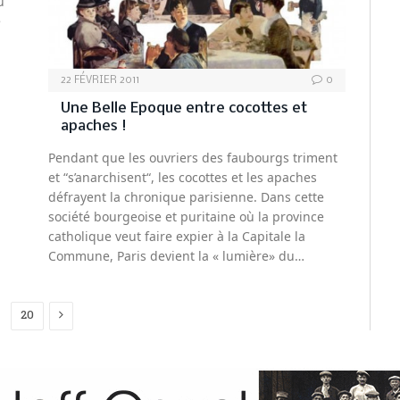
u
e
22 FÉVRIER 2011
0
Une Belle Epoque entre cocottes et
apaches !
Pendant que les ouvriers des faubourgs triment
et “s’anarchisent“, les cocottes et les apaches
défrayent la chronique parisienne. Dans cette
société bourgeoise et puritaine où la province
catholique veut faire expier à la Capitale la
Commune, Paris devient la « lumière» du…
Next
20