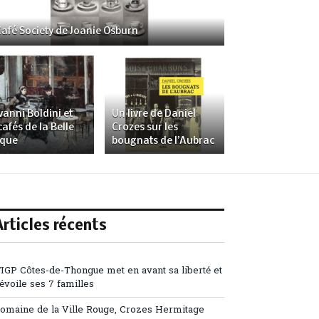
Café Society de Joanie Osburn
vanni Boldini et
Un livre de Daniel
cafés de la Belle
Crozes sur les
que
bougnats de l’Aubrac
Articles récents
’IGP Côtes-de-Thongue met en avant sa liberté et
évoile ses 7 familles
omaine de la Ville Rouge, Crozes Hermitage