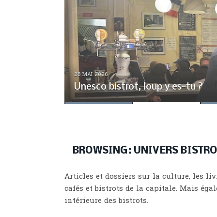
Petite histoire de la tête de vea
28 MAI 2026
Pétition pour soutenir l’Associat
Unesco bistrot, loup y es-tu ?
politique par Pierre Michon
La Tournée des patrons, les 100 m
Une histoire populaire des bistro
BROWSING:
UNIVERS BISTR
Articles et dossiers sur la culture, les li
cafés et bistrots de la capitale. Mais éga
intérieure des bistrots.