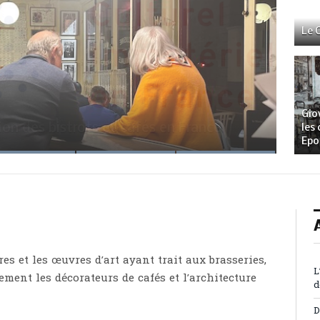
Le 
u, quand la gastronomie fait de la
Gio
ion des bistrots et cafés en France
eilleurs bistrots à vin de Paris
ts par Laurent Bihl
les 
Epo
O
vres et les œuvres d’art ayant trait aux brasseries,
L
lement les décorateurs de cafés et l’architecture
d
D