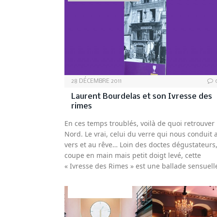
28 DÉCEMBRE 2011
Laurent Bourdelas et son Ivresse des
rimes
En ces temps troublés, voilà de quoi retrouver 
Nord. Le vrai, celui du verre qui nous conduit 
vers et au rêve… Loin des doctes dégustateurs
coupe en main mais petit doigt levé, cette
« Ivresse des Rimes » est une ballade sensuel
DÉCO&AMBIANCE