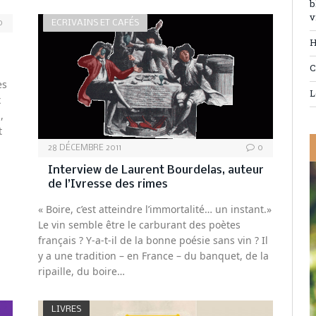
b
v
ECRIVAINS ET CAFÉS
0
H
C
es
L
x
,
t
28 DÉCEMBRE 2011
0
Interview de Laurent Bourdelas, auteur
de l’Ivresse des rimes
« Boire, c’est atteindre l’immortalité… un instant.»
Le vin semble être le carburant des poètes
français ? Y-a-t-il de la bonne poésie sans vin ? Il
y a une tradition – en France – du banquet, de la
ripaille, du boire…
LIVRES