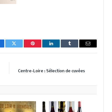
cebook
Twitter
Pinterest
LinkedIn
Tumblr
Email
E
NEXT ARTICLE
n
Centre-Loire : Sélection de cuvées