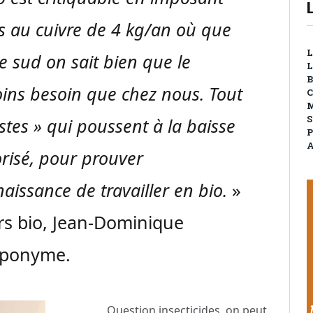
s au cuivre de 4 kg/an où que
L
le sud on sait bien que le
L
B
ins besoin que chez nous. Tout
C
M
S
istes » qui poussent à la baisse
P
A
orisé, pour prouver
nnaissance de travailler en bio.
»
rs bio, Jean-Dominique
éponyme.
Question insecticides, on peut