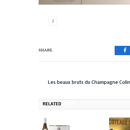
1
2
SHARE.
Fa
PREVIOUS ARTICL
Les beaux bruts du Champagne Coli
RELATED
POSTS