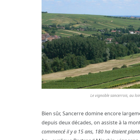
Le vignoble sancerrois, au loin
Bien sûr, Sancerre domine encore largeme
depuis deux décades, on assiste à la mo
commencé il y a 15 ans, 180 ha étaient planté