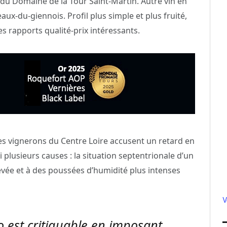
du Domaine de la Tour Saint-Martin. Autre vin en
ux-du-giennois. Profil plus simple et plus fruité,
es rapports qualité-prix intéressants.
es vignerons du Centre Loire accusent un retard en
plusieurs causes : la situation septentrionale d’un
evée et à des poussées d’humidité plus intenses
V
 est critiquable en imposant