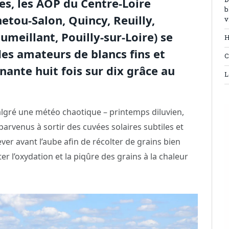
es, les AOP du Centre-Loire
D
b
etou-Salon, Quincy, Reuilly,
v
meillant, Pouilly-sur-Loire) se
H
es amateurs de blancs fins et
C
ante huit fois sur dix grâce au
L
algré une météo chaotique – printemps diluvien,
parvenus à sortir des cuvées solaires subtiles et
lever avant l’aube afin de récolter de grains bien
er l’oxydation et la piqûre des grains à la chaleur