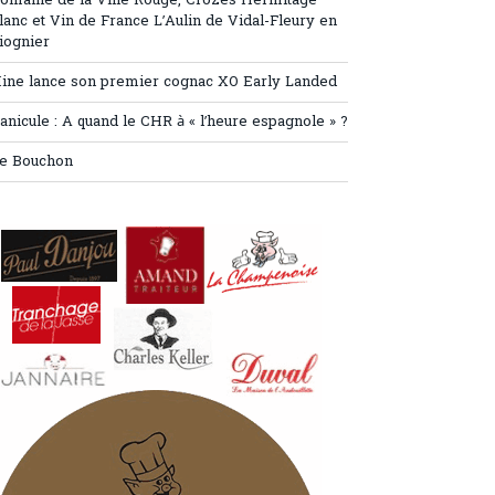
omaine de la Ville Rouge, Crozes Hermitage
lanc et Vin de France L’Aulin de Vidal-Fleury en
iognier
ine lance son premier cognac XO Early Landed
anicule : A quand le CHR à « l’heure espagnole » ?
e Bouchon