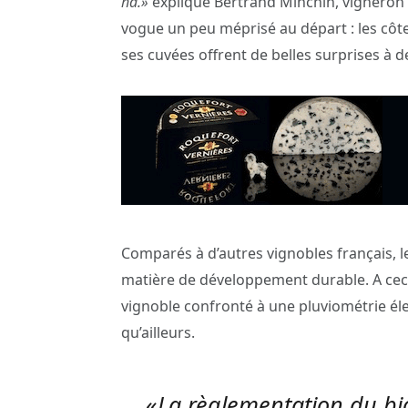
ha.»
explique Bertrand Minchin, vigneron 
vogue un peu méprisé au départ : les côtea
ses cuvées offrent de belles surprises à d
Comparés à d’autres vignobles français, l
matière de développement durable. A ceci 
vignoble confronté à une pluviométrie él
qu’ailleurs.
«
La règlementation du bio