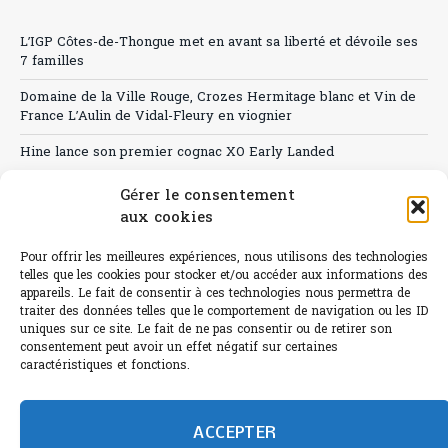
L’IGP Côtes-de-Thongue met en avant sa liberté et dévoile ses
7 familles
Domaine de la Ville Rouge, Crozes Hermitage blanc et Vin de
France L’Aulin de Vidal-Fleury en viognier
Hine lance son premier cognac XO Early Landed
Canicule : A quand le CHR à « l’heure espagnole » ?
Gérer le consentement
aux cookies
Le Bouchon
Pour offrir les meilleures expériences, nous utilisons des technologies
Sélection de rosés 2026
telles que les cookies pour stocker et/ou accéder aux informations des
appareils. Le fait de consentir à ces technologies nous permettra de
traiter des données telles que le comportement de navigation ou les ID
uniques sur ce site. Le fait de ne pas consentir ou de retirer son
consentement peut avoir un effet négatif sur certaines
L'abus d'alcool est dangereux pour la santé.
caractéristiques et fonctions.
Sachez consommer avec modération.
©paris-bistro 2026 Paris-bistro.com est une publication 100%
humain et 0% IA de Paris Bistro Editions - SARL de Presse -
ACCEPTER
mail: contact@paris-bistro.com