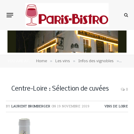
»
»
»
YOU ARE AT:
Home
Les vins
Infos des vignobles
Vins d
Centre-Loire : Sélection de cuvées
0
BY
LAURENT BROMBERGER
ON
19 NOVEMBRE 2019
VINS DE LOIRE