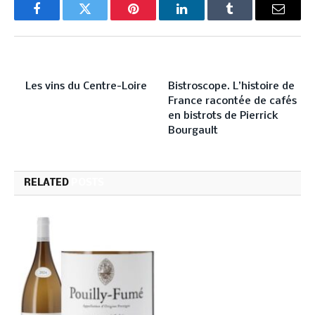
Facebook
Twitter
Pinterest
LinkedIn
Tumblr
Email
PREVIOUS ARTICLE
NEXT ARTICLE
Les vins du Centre-Loire
Bistroscope. L’histoire de
France racontée de cafés
en bistrots de Pierrick
Bourgault
RELATED
POSTS