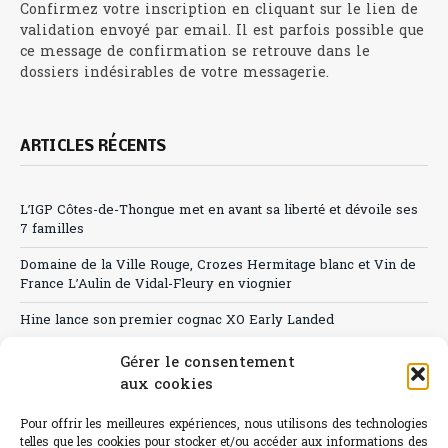
Confirmez votre inscription en cliquant sur le lien de
validation envoyé par email. Il est parfois possible que
ce message de confirmation se retrouve dans le
dossiers indésirables de votre messagerie.
ARTICLES RÉCENTS
L’IGP Côtes-de-Thongue met en avant sa liberté et dévoile ses
7 familles
Domaine de la Ville Rouge, Crozes Hermitage blanc et Vin de
France L’Aulin de Vidal-Fleury en viognier
Hine lance son premier cognac XO Early Landed
Canicule : A quand le CHR à « l’heure espagnole » ?
Gérer le consentement
aux cookies
Le Bouchon
Pour offrir les meilleures expériences, nous utilisons des technologies
Sélection de rosés 2026
telles que les cookies pour stocker et/ou accéder aux informations des